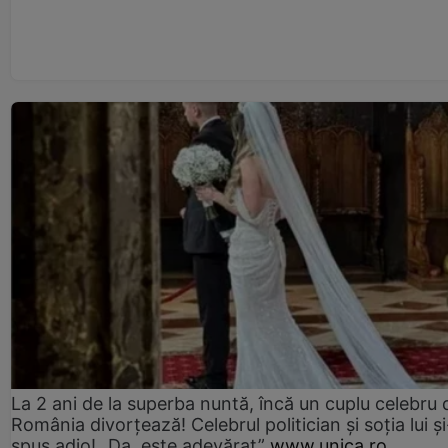
La 2 ani de la superba nuntă, încă un cuplu celebru 
România divorțează! Celebrul politician și soția lui ș
spus adio! „Da, este adevărat”
www.unica.ro