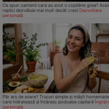
Ce spun oamenii care au avut o copilărie grea? Ace
replici dezvăluie mai mult decât crezi
Dezvoltare
personală
Păr ars de soare? Trucuri simple și măști homemad
care hidratează și întăresc podoaba capilară
Îngrijir
personală