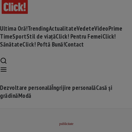
Ultima Oră!
Trending
Actualitate
Vedete
Video
Prime
Time
Sport
Stil de viață
Click! Pentru Femei
Click!
Sănătate
Click! Poftă Bună!
Contact
Dezvoltare personală
Îngrijire personală
Casă și
grădină
Modă