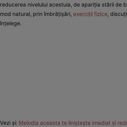
reducerea nivelului acestuia, de apariţia stării de bin
mod natural, prin îmbrăţişări,
exerciţii fizice
, discuţ
înţelege.
Vezi şi:
Melodia aceasta te linişteşte imediat şi re