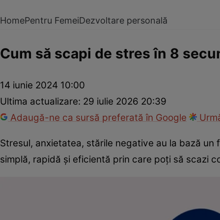
Home
Pentru Femei
Dezvoltare personală
Cum să scapi de stres în 8 secu
14 iunie 2024 10:00
Ultima actualizare:
29 iulie 2026 20:39
Adaugă-ne ca sursă preferată în Google
Urmă
Stresul, anxietatea, stările negative au la bază un
simplă, rapidă şi eficientă prin care poţi să scazi c