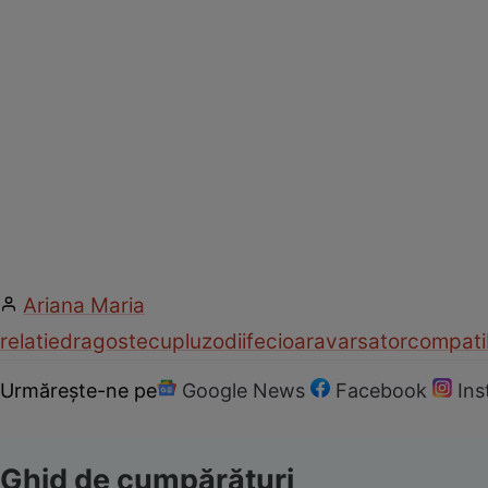
Ariana Maria
relatie
dragoste
cuplu
zodii
fecioara
varsator
compatib
Urmărește-ne pe
Google News
Facebook
In
Ghid de cumpărături