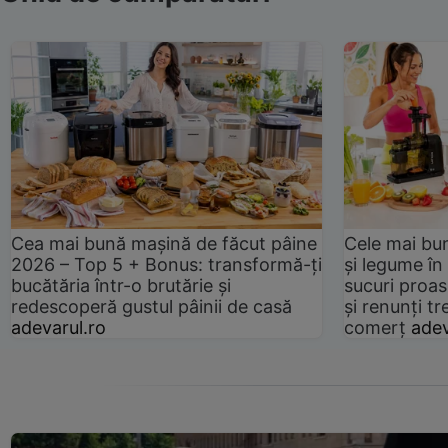
Cea mai bună mașină de făcut pâine
Cele mai bu
2026 – Top 5 + Bonus: transformă-ți
și legume în
bucătăria într-o brutărie și
sucuri proas
redescoperă gustul pâinii de casă
și renunți tr
adevarul.ro
comerț
adev