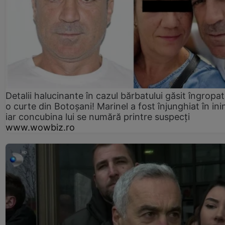
Detalii halucinante în cazul bărbatului găsit îngropat
o curte din Botoșani! Marinel a fost înjunghiat în ini
iar concubina lui se numără printre suspecți
www.wowbiz.ro