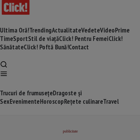
Ultima Oră!
Trending
Actualitate
Vedete
Video
Prime
Time
Sport
Stil de viață
Click! Pentru Femei
Click!
Sănătate
Click! Poftă Bună!
Contact
Trucuri de frumusețe
Dragoste și
Sex
Evenimente
Horoscop
Rețete culinare
Travel