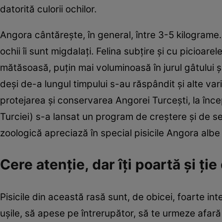
datorită culorii ochilor.
Angora cântăreşte, în general, între 3-5 kilograme. A
ochii îi sunt migdalaţi. Felina subţire şi cu picioarel
mătăsoasă, puţin mai voluminoasă în jurul gâtului şi
deşi de-a lungul timpului s-au răspândit şi alte var
protejarea şi conservarea Angorei Turceşti, la înce
Turciei) s-a lansat un program de creştere şi de sel
zoologică apreciază în special pisicile Angora albe c
Cere atenţie, dar îţi poartă şi ţie
Pisicile din această rasă sunt, de obicei, foarte in
uşile, să apese pe întrerupător, să te urmeze afară 