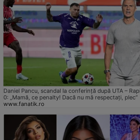
Daniel Pancu, scandal la conferință după UTA – Rap
0: „Mamă, ce penalty! Dacă nu mă respectați, plec”
www.fanatik.ro