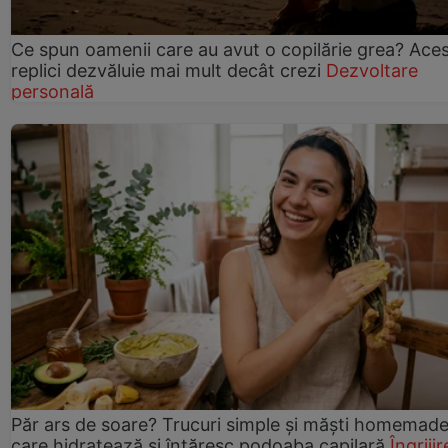
Ce spun oamenii care au avut o copilărie grea? Ace
replici dezvăluie mai mult decât crezi
Dezvoltare
personală
Păr ars de soare? Trucuri simple și măști homemad
care hidratează și întăresc podoaba capilară
Îngrijir