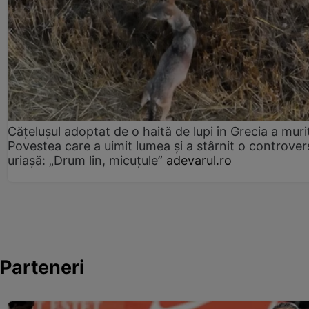
Cățelușul adoptat de o haită de lupi în Grecia a muri
Povestea care a uimit lumea și a stârnit o controver
uriașă: „Drum lin, micuțule”
adevarul.ro
Parteneri