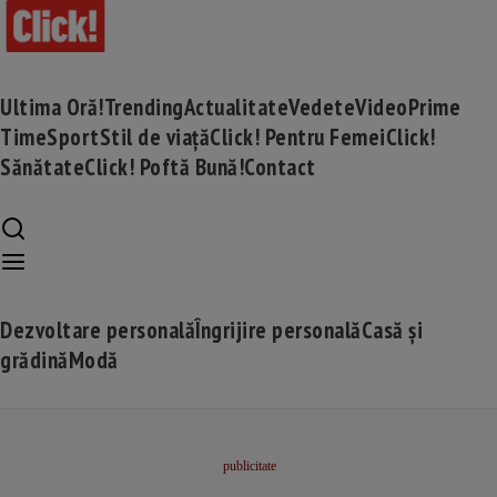
Ultima Oră!
Trending
Actualitate
Vedete
Video
Prime
Time
Sport
Stil de viață
Click! Pentru Femei
Click!
Sănătate
Click! Poftă Bună!
Contact
Dezvoltare personală
Îngrijire personală
Casă și
grădină
Modă