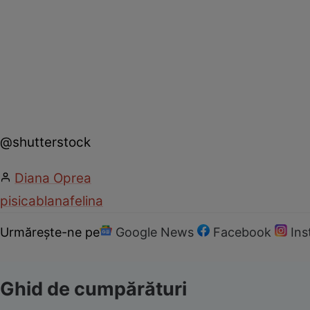
@shutterstock
Diana Oprea
pisica
blana
felina
Urmărește-ne pe
Google News
Facebook
In
Ghid de cumpărături