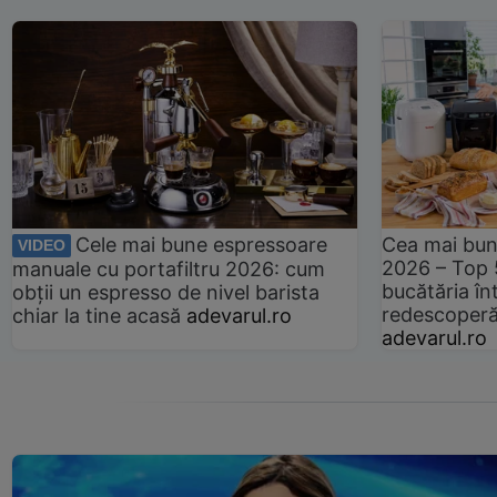
Cele mai bune espressoare
Cea mai bun
VIDEO
2026 – Top 
manuale cu portafiltru 2026: cum
bucătăria înt
obții un espresso de nivel barista
redescoperă 
chiar la tine acasă
adevarul.ro
adevarul.ro