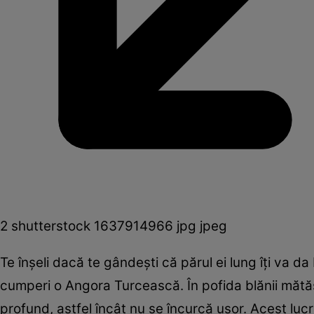
2 shutterstock 1637914966 jpg jpeg
Te înşeli dacă te gândeşti că părul ei lung îţi va d
cumperi o Angora Turcească. În pofida blănii mătăso
profund, astfel încât nu se încurcă uşor. Acest luc