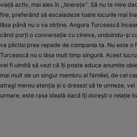
viaţă activ, mai ales în ,,tinereţe‟. Să nu te mire da
fire, preferând să escaladeze toate locurile mai îna
lăsa până nu o va obţine. Angora Turcească încearc
când porţi o conversaţie cu cineva, unduindu-şi co
va plictisi prea repede de compania ta. Nu este o fi
Turcească nu o lăsa mult timp singură. Acest lucru î
vei fi uimită să vezi că îţi poate aduce anumite ob
mai mult de un singur membru al familiei, de cel ca
atragi mereu atenţia şi o dresezi să te urmeze, vei f
urmare, este rasa ideală dacă îţi doreşti o relaţie 