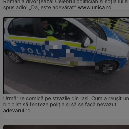
România divorțează! Celebrul politician și soția lui ș
spus adio! „Da, este adevărat”
www.unica.ro
Urmărire comică pe străzile din Iași. Cum a reușit u
biciclist să fenteze poliția și să se facă nevăzut
adevarul.ro