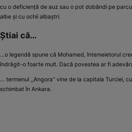
cu o deficienţă de auz sau o pot dobândi pe parcu
albe şi cu ochii albaştri.
Ştiai că…
…o legendă spune că Mohamed, întemeietorul credin
îndrăgit-o foarte mult. Dacă povestea ar fi adevăr
… termenul ,,Angora‟ vine de la capitala Turciei,
schimbat în Ankara.