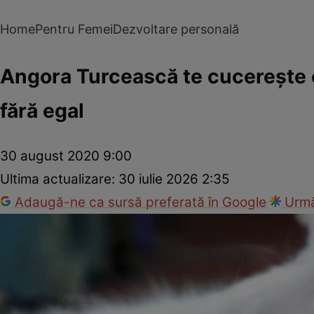
Home
Pentru Femei
Dezvoltare personală
Angora Turcească te cucereşte c
fără egal
30 august 2020 9:00
Ultima actualizare:
30 iulie 2026 2:35
Adaugă-ne ca sursă preferată în Google
Urmă