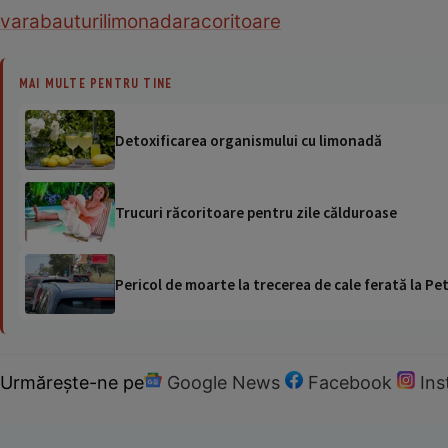
vara
bauturi
limonada
racoritoare
MAI MULTE PENTRU TINE
Detoxificarea organismului cu limonadă
Trucuri răcoritoare pentru zile călduroase
Pericol de moarte la trecerea de cale ferată la Pet
Urmărește-ne pe
Google News
Facebook
In