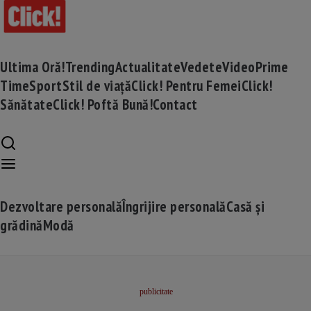
Ultima Oră!
Trending
Actualitate
Vedete
Video
Prime
Time
Sport
Stil de viață
Click! Pentru Femei
Click!
Sănătate
Click! Poftă Bună!
Contact
Dezvoltare personală
Îngrijire personală
Casă și
grădină
Modă