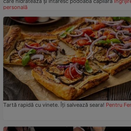
care hidratează și întăresc podoaba capilară
Îngrijir
personală
Tartă rapidă cu vinete. Îți salvează seara!
Pentru Fe