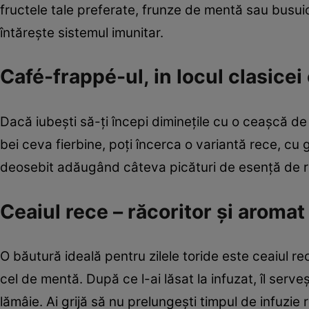
fructele tale preferate, frunze de mentă sau busuio
întăreşte sistemul imunitar.
Café-frappé-ul, in locul clasicei
Dacă iubeşti să-ţi începi dimineţile cu o ceaşcă d
bei ceva fierbine, poţi încerca o variantă rece, cu 
deosebit adăugând câteva picături de esenţă de r
Ceaiul rece – răcoritor şi aromat
O băutură ideală pentru zilele toride este ceaiul rec
cel de mentă. După ce l-ai lăsat la infuzat, îl serve
lămâie. Ai grijă să nu prelungeşti timpul de infuzi