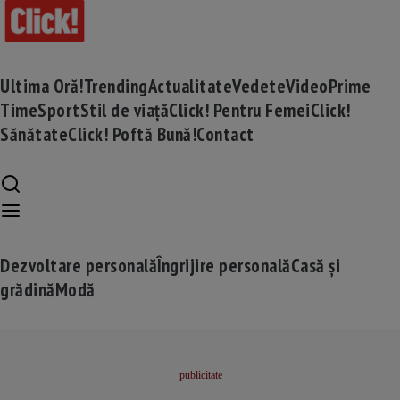
Ultima Oră!
Trending
Actualitate
Vedete
Video
Prime
Time
Sport
Stil de viață
Click! Pentru Femei
Click!
Sănătate
Click! Poftă Bună!
Contact
Dezvoltare personală
Îngrijire personală
Casă și
grădină
Modă