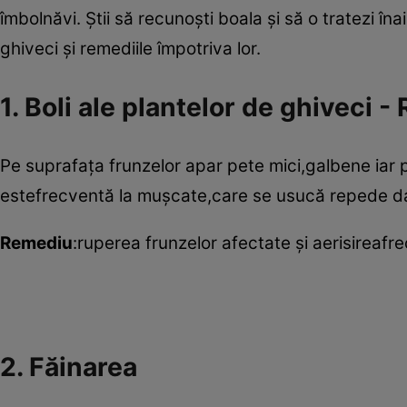
îmbolnăvi. Ştii să recunoşti boala şi să o tratezi înai
ghiveci şi remediile împotriva lor.
1. Boli ale plantelor de ghiveci -
Pe suprafaţa frunzelor apar pete mici,galbene iar 
estefrecventă la muşcate,care se usucă repede da
Remediu
:ruperea frunzelor afectate şi aerisireafr
2. Făinarea