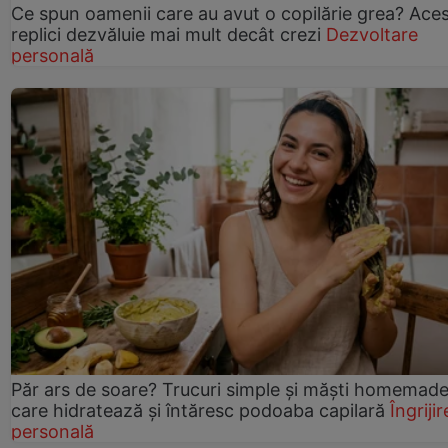
Ce spun oamenii care au avut o copilărie grea? Ace
replici dezvăluie mai mult decât crezi
Dezvoltare
personală
Păr ars de soare? Trucuri simple și măști homemad
care hidratează și întăresc podoaba capilară
Îngrijir
personală