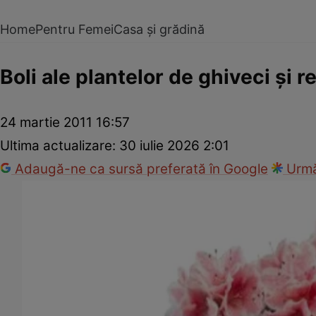
Home
Pentru Femei
Casa și grădină
Boli ale plantelor de ghiveci şi 
24 martie 2011 16:57
Ultima actualizare:
30 iulie 2026 2:01
Adaugă-ne ca sursă preferată în Google
Urmă