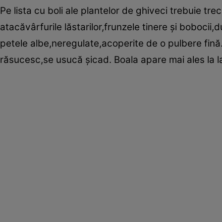
Pe lista cu boli ale plantelor de ghiveci trebuie tr
atacăvârfurile lăstarilor,frunzele tinere şi bobocii
petele albe,neregulate,acoperite de o pulbere fină
răsucesc,se usucă şicad. Boala apare mai ales la l