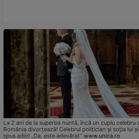
La 2 ani de la superba nuntă, încă un cuplu celebru 
România divorțează! Celebrul politician și soția lui ș
spus adio! „Da, este adevărat”
www.unica.ro