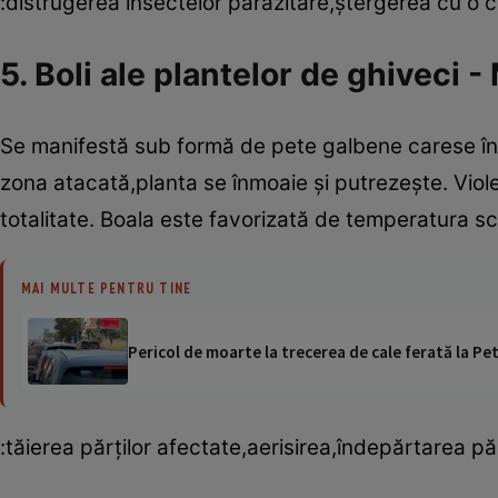
:distrugerea insectelor parazitare,ştergerea cu o c
5. Boli ale plantelor de ghiveci
Se manifestă sub formă de pete galbene carese înc
zona atacată,planta se înmoaie şi putrezeşte. Viole
totalitate. Boala este favorizată de temperatura s
MAI MULTE PENTRU TINE
Pericol de moarte la trecerea de cale ferată la Pet
:tăierea părţilor afectate,aerisirea,îndepărtarea p