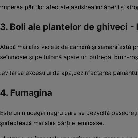
:ruperea părţilor afectate,aerisirea încăperii şi str
3. Boli ale plantelor de ghiveci -
Atacă mai ales violeta de cameră şi semanifestă pri
seînmoaie şi pe tulpină apare un putregai brun-roş
:evitarea excesului de apă,dezinfectarea pământului,
4. Fumagina
Este un mucegai negru care se dezvoltă pesecreţiil
şiafectează mai ales părţile lemnoase.