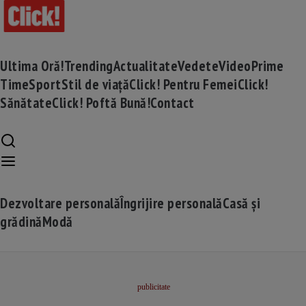
Ultima Oră!
Trending
Actualitate
Vedete
Video
Prime
Time
Sport
Stil de viață
Click! Pentru Femei
Click!
Sănătate
Click! Poftă Bună!
Contact
Dezvoltare personală
Îngrijire personală
Casă și
grădină
Modă