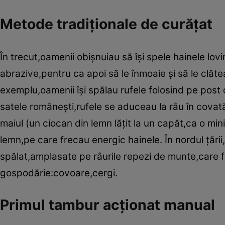
Metode tradiţionale de curăţat
În trecut,oamenii obi­şnuiau să îş­i spele hainele lo
abrazive,pentru ca apoi să le înmoaie ş­i să le clăte
exemplu,oamenii î­şi spălau rufele folosind pe post 
satele româneş­ti,rufele se aduceau la râu în cova
maiul (un ciocan din lemn lăţit la un capăt,ca o min
lemn,pe care frecau energic hainele. În nordul ţării
spălat,amplasate pe râurile repezi de munte,care f
gospodărie:covoare,cergi.
Primul tambur acţionat manual