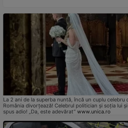
La 2 ani de la superba nuntă, încă un cuplu celebru 
România divorțează! Celebrul politician și soția lui ș
spus adio! „Da, este adevărat”
www.unica.ro