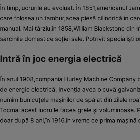
În timp,lucrurile au evoluat. În 1851,americanul Ja
care folosea un tambur,acea piesă cilindrică în car
manual. Mai târziu,în 1858,William Blackstone din I
sarcinile domestice soţiei sale. Potrivit speciali­şti
Intră în joc energia electrică
În anul 1908,compania Hurley Machine Company din
de energie electrică. Invenţia avea o cuvă galvaniz
numim bunicuţele maş­inilor de spălat din zilele 
Tocmai acest lucru le facea grele ş­i voluminoase. P
doar după 8 ani,în 1916,în vreme ce prima ma­şină d