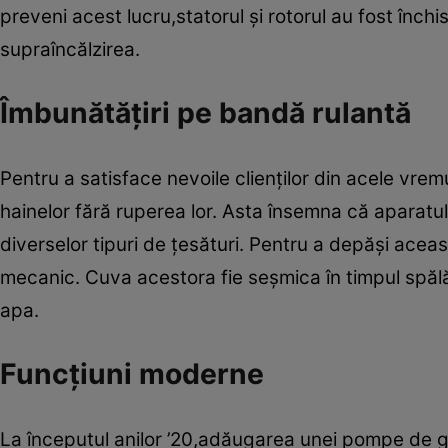
preveni acest lucru,statorul ş­i rotorul au fost înc
supraîncălzirea.
Îmbunătăţiri pe bandă rulantă
Pentru a satisface nevoile clienţilor din acele vre
hainelor fără ruperea lor. Asta însemna că aparatul
diverselor tipuri de ţesături. Pentru a depăş­i ace
mecanic. Cuva acestora fie seşmi­ca în timpul spălăr
apa.
Funcţiuni moderne
La începutul anilor ’20,adăugarea unei pompe de go