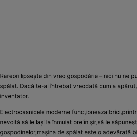
Rareori lipseşte din vreo gospodărie – nici nu ne 
spălat. Dacă te-ai întrebat vreodată cum a apărut, t
inventator.
Electrocasnicele moderne funcţioneaza brici,printr-
nevoită să le laşi la înmuiat ore în şir,să le săpune
gospodinelor,maşina de spălat este o adevărată b