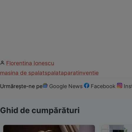
Florentina Ionescu
masina de spalat
spalat
aparat
inventie
Urmărește-ne pe
Google News
Facebook
In
Ghid de cumpărături