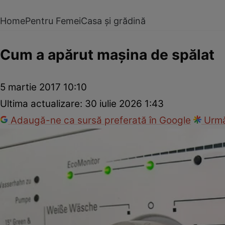
Home
Pentru Femei
Casa și grădină
Cum a apărut maşina de spălat
5 martie 2017 10:10
Ultima actualizare:
30 iulie 2026 1:43
Adaugă-ne ca sursă preferată în Google
Urmă