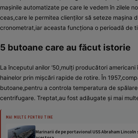
maş­inile automatizate pe care le vedem în zilele n
ceas,care le permitea clienţilor să seteze maş­ina 
cronometrat,iar aceasta funcţiona o perioadă de t
5 butoane care au făcut istorie
La începutul anilor ’50,mulţi producători americani 
hainelor prin miş­cări rapide de rotire. În 1957,com
butoane,pentru a controla temperatura de spălare,t
centrifugare. Treptat,au fost adăugate ­şi mai multe
MAI MULTE PENTRU TINE
Marinarii de pe portavionul USS Abraham Lincoln su
acestora