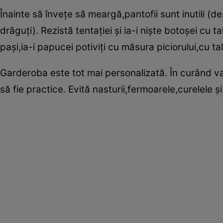
Înainte să înveţe să meargă,pantofii sunt inutili (d
drăguţi). Rezistă tentaţiei şi ia-i nişte botoşei cu t
paşi,ia-i papucei potiviţi cu măsura piciorului,cu t
Garderoba este tot mai personalizată. În curând va
să fie practice. Evită nasturii,fermoarele,curelele şi