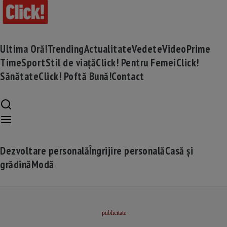
Ultima Oră!
Trending
Actualitate
Vedete
Video
Prime
Time
Sport
Stil de viață
Click! Pentru Femei
Click!
Sănătate
Click! Poftă Bună!
Contact
Dezvoltare personală
Îngrijire personală
Casă și
grădină
Modă