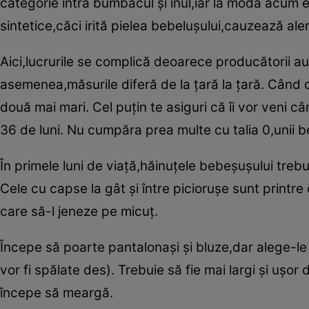
categorie intră bumbacul şi inul,iar la modă acum e
sintetice,căci irită pielea bebeluşului,cauzează alergi
Aici,lucrurile se complică deoarece producătorii au
asemenea,măsurile diferă de la ţară la ţară. Când c
două mai mari. Cel puţin te asiguri că îi vor veni câ
36 de luni. Nu cumpăra prea multe cu talia 0,unii 
În primele luni de viaţă,hăinuţele bebeşuşului treb
Cele cu capse la gât şi între picioruşe sunt printre 
care să-l jeneze pe micuţ.
Începe să poarte pantalonaşi şi bluze,dar alege-le 
vor fi spălate des). Trebuie să fie mai largi şi uşo
începe să meargă.