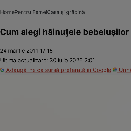
Home
Pentru Femei
Casa și grădină
Cum alegi hăinuţele bebeluşilor
24 martie 2011 17:15
Ultima actualizare:
30 iulie 2026 2:01
Adaugă-ne ca sursă preferată în Google
Urmă