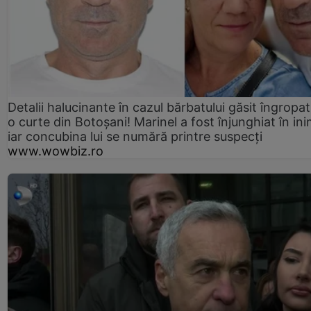
Detalii halucinante în cazul bărbatului găsit îngropat
o curte din Botoșani! Marinel a fost înjunghiat în ini
iar concubina lui se numără printre suspecți
www.wowbiz.ro