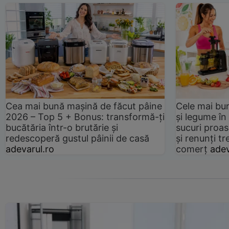
Cea mai bună mașină de făcut pâine
Cele mai bu
2026 – Top 5 + Bonus: transformă-ți
și legume în
bucătăria într-o brutărie și
sucuri proas
redescoperă gustul pâinii de casă
și renunți tr
adevarul.ro
comerț
adev