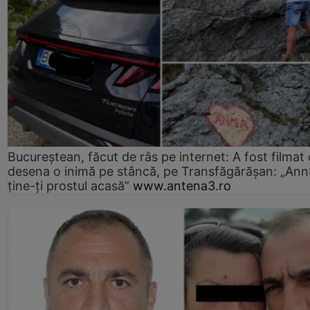
Bucureștean, făcut de râs pe internet: A fost filmat
desena o inimă pe stâncă, pe Transfăgărășan: „Ann
ține-ți prostul acasă”
www.antena3.ro