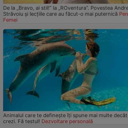
De la „Bravo, ai stil!” la „ROventura”. Povestea Andr
Străvoiu și lecțiile care au făcut-o mai puternică
Pen
Femei
Animalul care te definește îți spune mai multe decât
crezi. Fă testul!
Dezvoltare personală