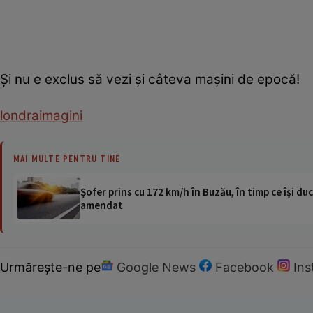
Şi nu e exclus să vezi şi câteva maşini de epocă!
londra
imagini
MAI MULTE PENTRU TINE
Șofer prins cu 172 km/h în Buzău, în timp ce își duc
amendat
Urmărește-ne pe
Google News
Facebook
In