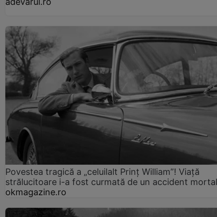
adevarul.ro
Povestea tragică a „celuilalt Prinț William”! Viață
strălucitoare i-a fost curmată de un accident morta
okmagazine.ro