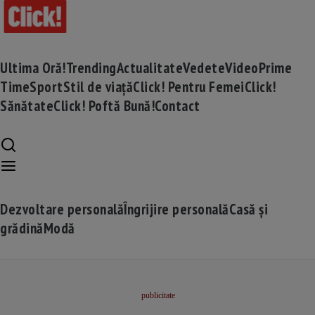
Ultima Oră!
Trending
Actualitate
Vedete
Video
Prime
Time
Sport
Stil de viață
Click! Pentru Femei
Click!
Sănătate
Click! Poftă Bună!
Contact
Dezvoltare personală
Îngrijire personală
Casă și
grădină
Modă