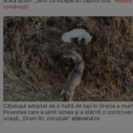
arată acum: „Simt că începe un capitol nou”
Vedete
românești
Cățelușul adoptat de o haită de lupi în Grecia a muri
Povestea care a uimit lumea și a stârnit o controver
uriașă: „Drum lin, micuțule”
adevarul.ro