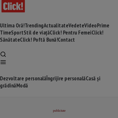
Ultima Oră!
Trending
Actualitate
Vedete
Video
Prime
Time
Sport
Stil de viață
Click! Pentru Femei
Click!
Sănătate
Click! Poftă Bună!
Contact
Dezvoltare personală
Îngrijire personală
Casă și
grădină
Modă