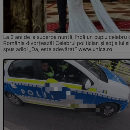
La 2 ani de la superba nuntă, încă un cuplu celebru 
România divorțează! Celebrul politician și soția lui ș
spus adio! „Da, este adevărat”
www.unica.ro