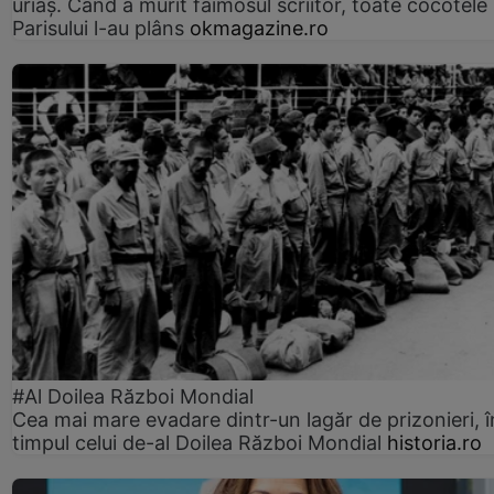
uriaș. Când a murit faimosul scriitor, toate cocotele
Parisului l-au plâns
okmagazine.ro
#Al Doilea Război Mondial
Cea mai mare evadare dintr-un lagăr de prizonieri, î
timpul celui de-al Doilea Război Mondial
historia.ro