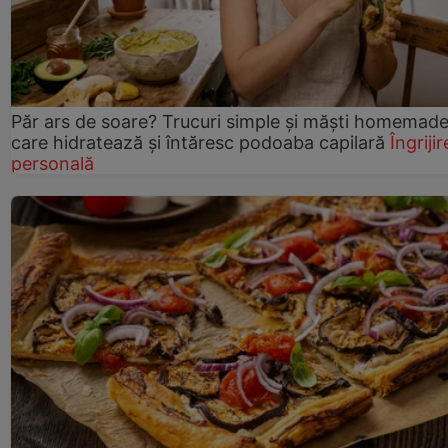
Păr ars de soare? Trucuri simple și măști homemad
care hidratează și întăresc podoaba capilară
Îngrijir
personală