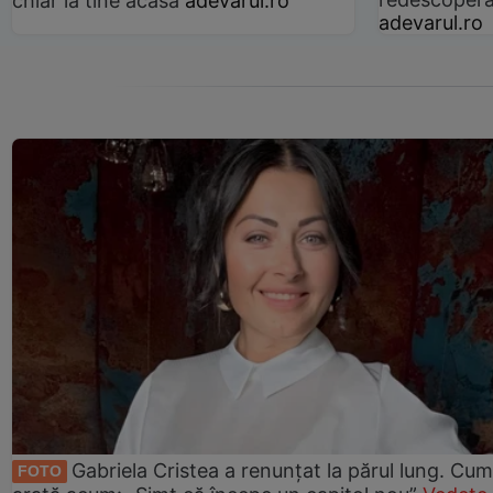
chiar la tine acasă
adevarul.ro
adevarul.ro
Gabriela Cristea a renunțat la părul lung. Cum
FOTO