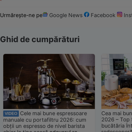
Urmărește-ne pe
Google News
Facebook
In
Ghid de cumpărături
Cele mai bune espressoare
Cea mai bun
VIDEO
2026 – Top 
manuale cu portafiltru 2026: cum
bucătăria înt
obții un espresso de nivel barista
redescoperă 