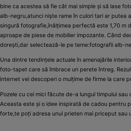
bine ca acestea să fie cât mai simple şi să lase fot
alb-negru,atunci nişte rame în culori tari ar putea
singură fotografie,înălţimea perfectă este 1,70 m de
aproape de piese de mobilier impozante. Când deco
doreşti,dar selectează-le pe teme:fotografii alb-n
Una dintre tendinţele actuale în amenajările interio
foto-tapet care să îmbrace un perete întreg. Rezult
internet vei descoperi o mulţime de firme la care p
Pozele cu cei mici făcute de-a lungul timpului sau ce
Aceasta este şi o idee inspirată de cadou pentru p
forte,te poţi adresa unui prieten mai priceput sau u