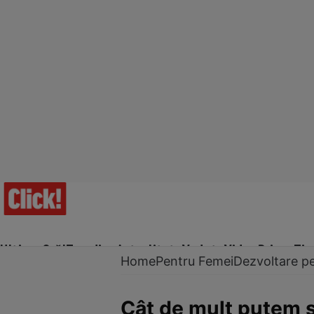
Ultima Oră!
Trending
Actualitate
Vedete
Video
Prime Ti
Home
Pentru Femei
Dezvoltare p
Cât de mult putem s