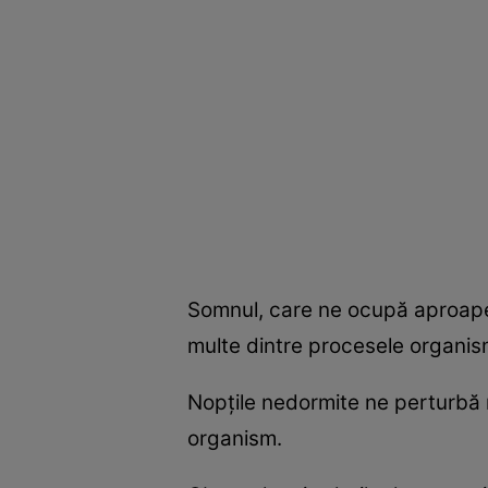
Somnul, care ne ocupă aproape un
multe dintre procesele organis
Nopţile nedormite ne perturbă nu 
organism.