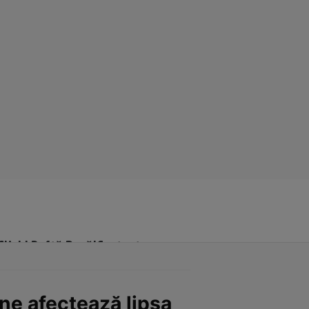
Click! Poftă Bună!
Contact
ne afectează lipsa