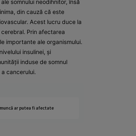
 ale somnului neodihnitor, însă
 inima, din cauză că este
diovascular. Acest lucru duce la
r cerebral. Prin afectarea
ile importante ale organismului.
velului insulinei, şi
munităţii induse de somnul
i a cancerului.
 muncă ar putea fi afectate