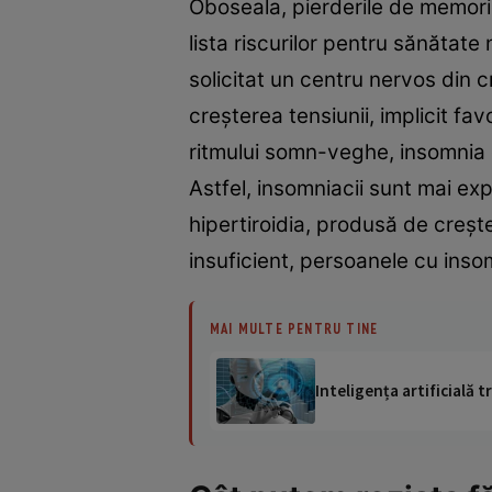
Oboseala, pierderile de memorie,
lista riscurilor pentru sănătate
solicitat un centru nervos din 
creşterea tensiunii, implicit fa
ritmului somn-veghe, insomnia d
Astfel, insomniacii sunt mai expu
hipertiroidia, produsă de creşte
insuficient, persoanele cu insomn
MAI MULTE PENTRU TINE
Inteligența artificială