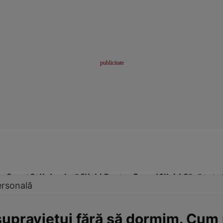
me
Sport
Stil de viață
Click! Pentru Femei
Click! Sănătate
ersonală
upravieţui fără să dormim. Cum 