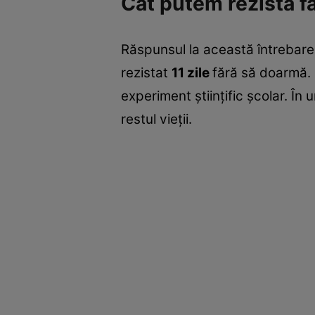
Cât putem rezista f
Răspunsul la această întrebare
rezistat
11 zile
fără să doarmă. 
experiment ştiinţific şcolar. În
restul vieţii.