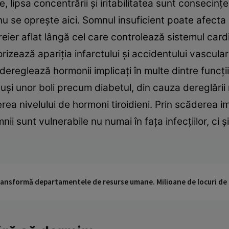
 lipsa concentrării şi iritabilitatea sunt consecinţe
 nu se opreşte aici. Somnul insuficient poate afecta
creier aflat lângă cel care controlează sistemul car
vorizează apariţia infarctului şi accidentului vascula
ereglează hormonii implicaţi în multe dintre funcţi
şi unor boli precum diabetul, din cauza dereglării ni
rea nivelului de hormoni tiroidieni. Prin scăderea i
ii sunt vulnerabile nu numai în faţa infecţiilor, ci ş
 transformă departamentele de resurse umane. Milioane de locuri de