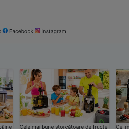
s
Facebook
Instagram
pâine
Cele mai bune storcătoare de fructe
Cel m