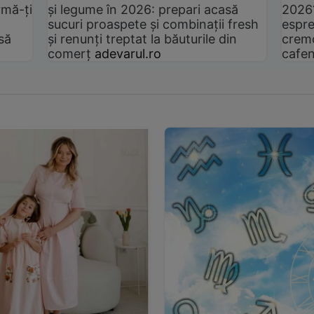
rmă-ți
și legume în 2026: prepari acasă
2026
sucuri proaspete și combinații fresh
espre
să
și renunți treptat la băuturile din
cremo
comerț
adevarul.ro
cafen