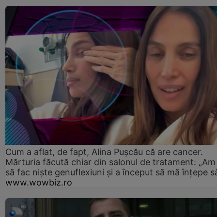
Cum a aflat, de fapt, Alina Pușcău că are cancer.
Mărturia făcută chiar din salonul de tratament: „Am
să fac niște genuflexiuni și a început să mă înțepe s
www.wowbiz.ro