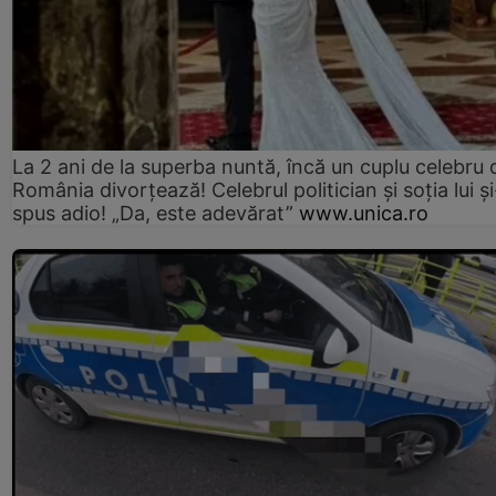
La 2 ani de la superba nuntă, încă un cuplu celebru 
România divorțează! Celebrul politician și soția lui ș
spus adio! „Da, este adevărat”
www.unica.ro