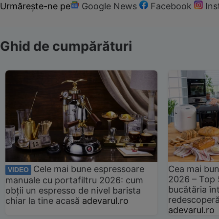
Urmărește-ne pe
Google News
Facebook
In
Ghid de cumpărături
Cele mai bune espressoare
Cea mai bun
VIDEO
2026 – Top 
manuale cu portafiltru 2026: cum
bucătăria înt
obții un espresso de nivel barista
redescoperă 
chiar la tine acasă
adevarul.ro
adevarul.ro