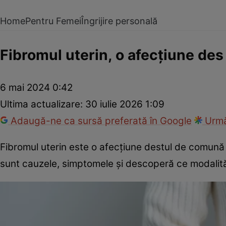
Home
Pentru Femei
Îngrijire personală
Fibromul uterin, o afecțiune des
6 mai 2024 0:42
Ultima actualizare:
30 iulie 2026 1:09
Adaugă-ne ca sursă preferată în Google
Urmă
Fibromul uterin este o afecțiune destul de comună 
sunt cauzele, simptomele și descoperă ce modalită