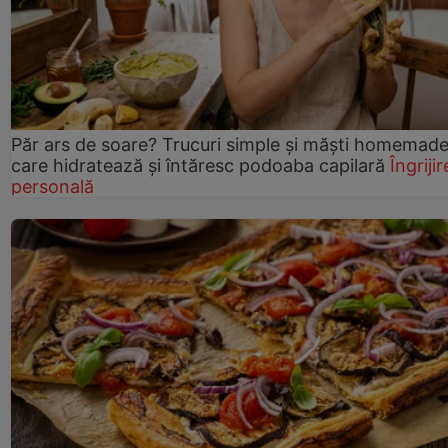
Păr ars de soare? Trucuri simple și măști homemad
care hidratează și întăresc podoaba capilară
Îngrijir
personală