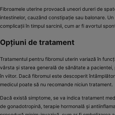
Fibroamele uterine provoacă uneori dureri de spat
intestinelor, cauzând constipație sau balonare. Un 
complicații în timpul sarcinii, cum ar fi avortul spon
Opțiuni de tratament
Tratamentul pentru fibromul uterin variază în func
vârsta și starea generală de sănătate a pacientei,
în viitor. Dacă fibromul este descoperit întâmplăto
medicul poate să nu recomande niciun tratament.
Dacă există simptome, se va indica tratament medic
de gonadotropină, terapie hormonală și antiinfla
procedură minim-invazivă, cum ar fi embolizarea ar