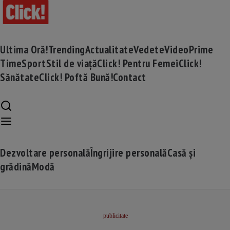
Ultima Oră!
Trending
Actualitate
Vedete
Video
Prime
Time
Sport
Stil de viață
Click! Pentru Femei
Click!
Sănătate
Click! Poftă Bună!
Contact
Dezvoltare personală
Îngrijire personală
Casă și
grădină
Modă