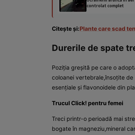
controlat complet
Citeşte şi:
Plante care scad te
Durerile de spate tr
Poziţia greşită pe care o adop
coloanei vertebrale,însoţite d
esenţiale şi flavonoidele din pl
Trucul Click! pentru femei
Treci printr-o perioadă mai st
bogate în magneziu,mineral car