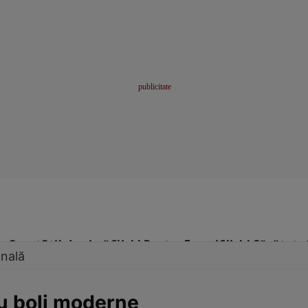
me
Sport
Stil de viață
Click! Pentru Femei
Click! Sănătate
onală
u boli moderne