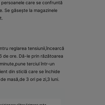
ă persoanele care se confruntă
e. Se găseşte la magazinele
t.
entru reglarea tensiunii,încearcă
6 de ore. Dă-le prin răzătoarea
minute,pune terciul într-un
pient din sticlă care se închide
de masă,de 3 ori pe zi,3 luni.
rovizionare către Crimeea este