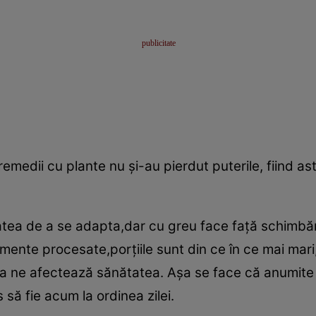
 remedii cu plante nu şi-au pierdut puterile, fiind ast
tea de a se adapta,dar cu greu face faţă schimbări
limente procesate,porţiile sunt din ce în ce mai ma
 ne afectează sănătatea. Aşa se face că anumite a
 să fie acum la ordinea zilei.