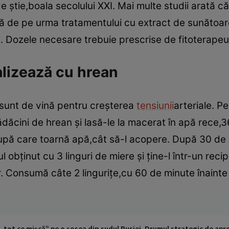
 ştie,boala secolului XXI. Mai multe studii arată c
ă de pe urma tratamentului cu extract de sunătoar
. Dozele necesare trebuie prescrise de fitoterapeu
lizează cu hrean
r sunt de vină pentru creşterea
tensiunii
arteriale. P
ădăcini de hrean şi lasă-le la macerat în apă rece,3
după care toarnă apă,cât să-l acopere. După 30 de 
l obţinut cu 3 linguri de miere şi ţine-l într-un reci
r. Consumă câte 2 linguriţe,cu 60 de minute înainte 
 „tot ce mișcă” pe o șosea din sudul Rusiei. Drumul strategic de ap