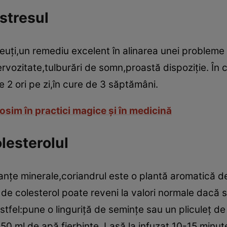
stresul
euţi,un remediu excelent în alinarea unei probleme 
rvozitate,tulburări de somn,proastă dispoziţie. În
 2 ori pe zi,în cure de 3 săptămâni.
osim în practici magice şi în medicină
lesterolul
stanţe minerale,coriandrul este o plantă aromatică d
l de colesterol poate reveni la valori normale dacă
tfel:pune o linguriţă de seminţe sau un pliculeţ d
250 ml de apă fierbinte. Lasă la infuzat 10-15 minu