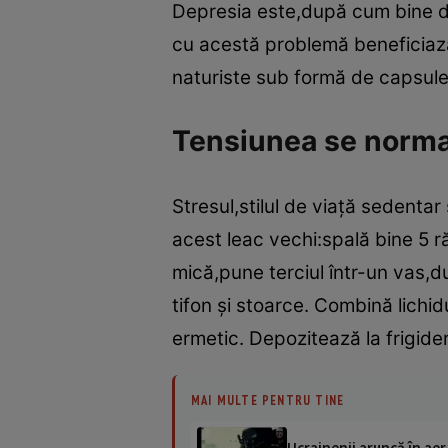
Depresia este,după cum bine de
cu acestă problemă beneficiaz
naturiste sub formă de capsule
Tensiunea se norma
Stresul,stilul de viaţă sedenta
acest leac vechi:spală bine 5 r
mică,pune terciul într-un vas,
tifon şi stoarce. Combină lichidu
ermetic. Depozitează la frigide
MAI MULTE PENTRU TINE
Ucrainenii aruncă în aer