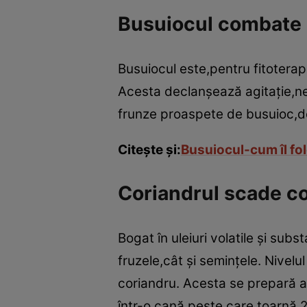
Busuiocul combate 
Busuiocul este,pentru fitoterap
Acesta declanşează agitaţie,ne
frunze proaspete de busuioc,de
Citeşte şi:
Busuiocul-cum îl fol
Coriandrul scade co
Bogat în uleiuri volatile şi sub
fruzele,cât şi seminţele. Nivelu
coriandru. Acesta se prepară as
într-o cană,peste care toarnă 