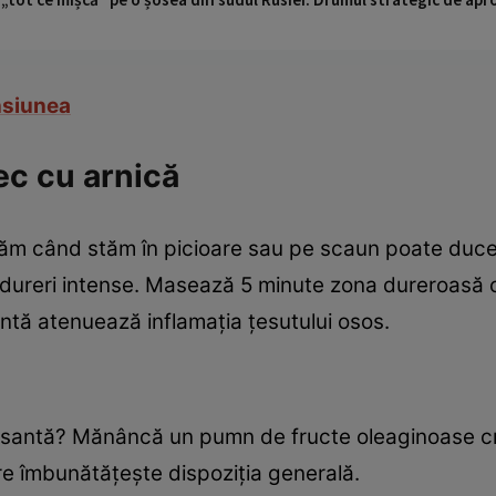
nsiunea
ec cu arnică
tăm când stăm în picioare sau pe scaun poate duce,
e dureri intense. Masează 5 minute zona dureroasă
antă atenuează inflamaţia ţesutului osos.
resantă? Mănâncă un pumn de fructe oleaginoase cr
e îmbunătăţeşte dispoziţia generală.