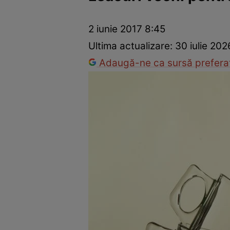
Dezvoltare personală
Îngrijire personală
Casă și grădină
2 iunie 2017 8:45
Ultima actualizare:
30 iulie 202
Adaugă-ne ca sursă preferat