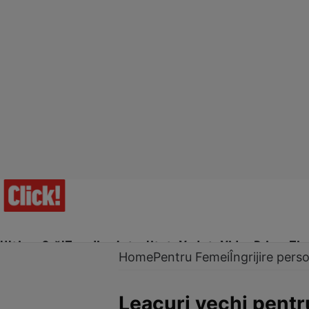
Ultima Oră!
Trending
Actualitate
Vedete
Video
Prime Ti
Home
Pentru Femei
Îngrijire pers
Leacuri vechi pentr