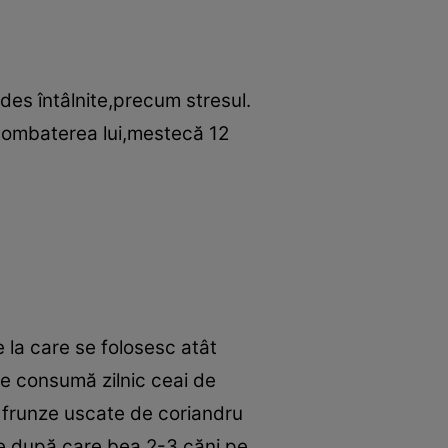
des întâlnite,precum stresul.
 combaterea lui,mestecă 12
e la care se folosesc atât
 se consumă zilnic ceai de
e frunze uscate de coriandru
te,după care bea 2-3 căni pe