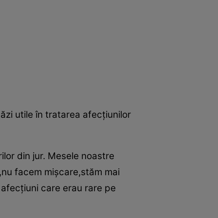
ăzi utile în tratarea afecţiunilor
lor din jur. Mesele noastre
ri,nu facem mişcare,stăm mai
fecţiuni care erau rare pe