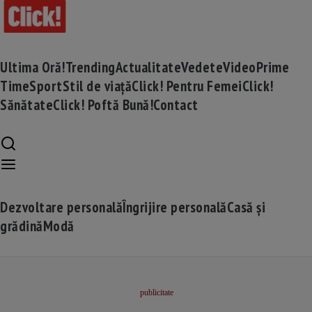
Ultima Oră!
Trending
Actualitate
Vedete
Video
Prime
Time
Sport
Stil de viață
Click! Pentru Femei
Click!
Sănătate
Click! Poftă Bună!
Contact
Dezvoltare personală
Îngrijire personală
Casă și
grădină
Modă