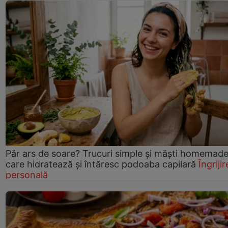
Păr ars de soare? Trucuri simple și măști homemad
care hidratează și întăresc podoaba capilară
Îngrijir
personală