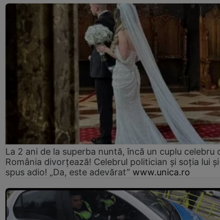
La 2 ani de la superba nuntă, încă un cuplu celebru 
România divorțează! Celebrul politician și soția lui ș
spus adio! „Da, este adevărat”
www.unica.ro