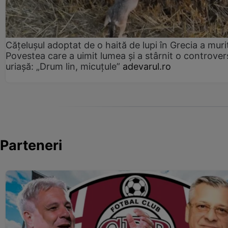
Cățelușul adoptat de o haită de lupi în Grecia a muri
Povestea care a uimit lumea și a stârnit o controver
uriașă: „Drum lin, micuțule”
adevarul.ro
Parteneri