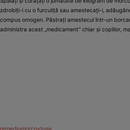
Spălaţi şi curăţaţi o jumătate de kilogram de morcov
zdrobiţi-i cu o furculiţă sau amestecaţi-i, adăugâ
compus omogen. Păstraţi amestecul într-un borcan d
administra acest „medicament” chiar şi copiilor, ma
remediu
morcov
tuse