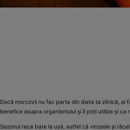
Dacă morcovii nu fac parte din dieta ta zilnică, ai 
benefice asupra organismului şi îi poţi utiliza şi c
Sezonul rece bate la uşă, astfel că virozele şi răceli