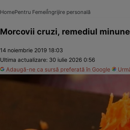
Home
Pentru Femei
Îngrijire personală
Morcovii cruzi, remediul minune 
14 noiembrie 2019 18:03
Ultima actualizare:
30 iulie 2026 0:56
Adaugă-ne ca sursă preferată în Google
Urmă