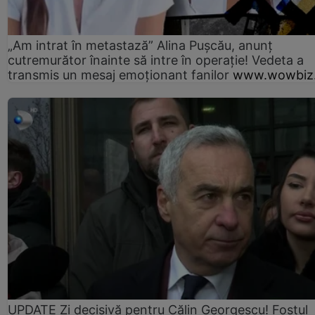
„Am intrat în metastază” Alina Pușcău, anunț
cutremurător înainte să intre în operație! Vedeta a
transmis un mesaj emoționant fanilor
www.wowbiz.
UPDATE Zi decisivă pentru Călin Georgescu! Fostul