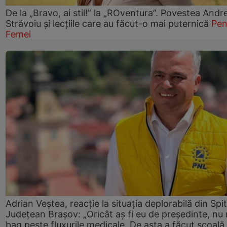
De la „Bravo, ai stil!” la „ROventura”. Povestea Andr
Străvoiu și lecțiile care au făcut-o mai puternică
Pen
Femei
Adrian Veștea, reacție la situația deplorabilă din Spit
Județean Brașov: „Oricât aș fi eu de președinte, nu
bag peste fluxurile medicale. De asta a făcut școală