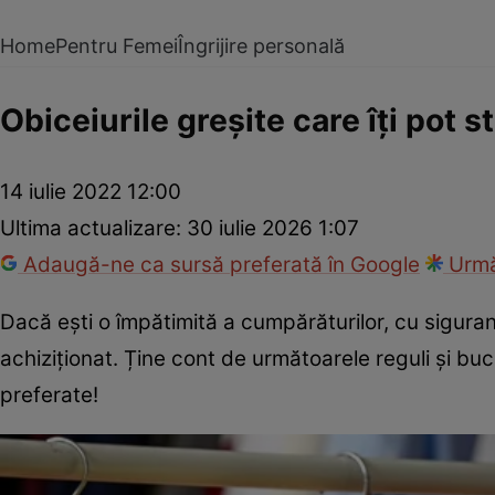
Home
Pentru Femei
Îngrijire personală
Obiceiurile greșite care îți pot 
14 iulie 2022 12:00
Ultima actualizare:
30 iulie 2026 1:07
Adaugă-ne ca sursă preferată în Google
Urmă
Dacă ești o împătimită a cumpărăturilor, cu siguranț
achiziționat. Ține cont de următoarele reguli și bu
preferate!