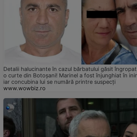
Detalii halucinante în cazul bărbatului găsit îngropat
o curte din Botoșani! Marinel a fost înjunghiat în ini
iar concubina lui se numără printre suspecți
www.wowbiz.ro