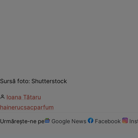
Sursă foto: Shutterstock
Ioana Tătaru
haine
rucsac
parfum
Urmărește-ne pe
Google News
Facebook
In