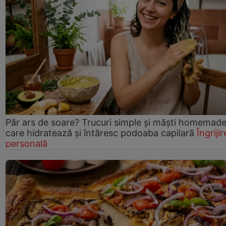
Păr ars de soare? Trucuri simple și măști homemad
care hidratează și întăresc podoaba capilară
Îngrijir
personală