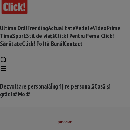
Ultima Oră!
Trending
Actualitate
Vedete
Video
Prime
Time
Sport
Stil de viață
Click! Pentru Femei
Click!
Sănătate
Click! Poftă Bună!
Contact
Dezvoltare personală
Îngrijire personală
Casă și
grădină
Modă