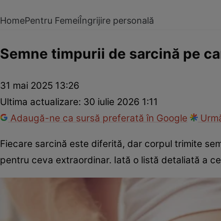
Home
Pentru Femei
Îngrijire personală
Semne timpurii de sarcină pe car
31 mai 2025 13:26
Ultima actualizare:
30 iulie 2026 1:11
Adaugă-ne ca sursă preferată în Google
Urmă
Fiecare sarcină este diferită, dar corpul trimite s
pentru ceva extraordinar. Iată o listă detaliată a c