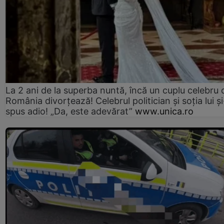
La 2 ani de la superba nuntă, încă un cuplu celebru 
România divorțează! Celebrul politician și soția lui ș
spus adio! „Da, este adevărat”
www.unica.ro