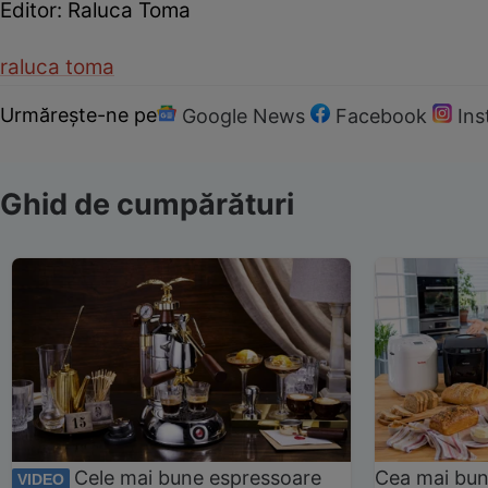
Editor: Raluca Toma
raluca toma
Urmărește-ne pe
Google News
Facebook
In
Ghid de cumpărături
Cele mai bune espressoare
Cea mai bun
VIDEO