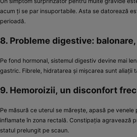
Un simptom surprinzător pentru multe gravide este „
acum ți se par insuportabile. Asta se datorează es
perioadă.
8. Probleme digestive: balonare, 
Pe fond hormonal, sistemul digestiv devine mai lent
gastric. Fibrele, hidratarea și mișcarea sunt aliații 
9. Hemoroizii, un disconfort fre
Pe măsură ce uterul se mărește, apasă pe venele p
inflamate în zona rectală. Constipația agravează pr
statul prelungit pe scaun.