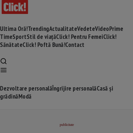
Ultima Oră!
Trending
Actualitate
Vedete
Video
Prime
Time
Sport
Stil de viață
Click! Pentru Femei
Click!
Sănătate
Click! Poftă Bună!
Contact
Dezvoltare personală
Îngrijire personală
Casă și
grădină
Modă