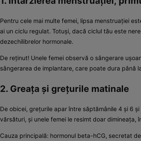
1. Întârzierea menstruației, pri
Pentru cele mai multe femei, lipsa menstruației este
ai un ciclu regulat. Totuși, dacă ciclul tău este ne
dezechilibrelor hormonale.
De reținut! Unele femei observă o sângerare ușoară
sângerarea de implantare, care poate dura până la 
2. Greața și grețurile matinale
De obicei, grețurile apar între săptămânile 4 și 6 și
vărsături, și unele femei le resimt doar dimineața, î
Cauza principală: hormonul beta-hCG, secretat de