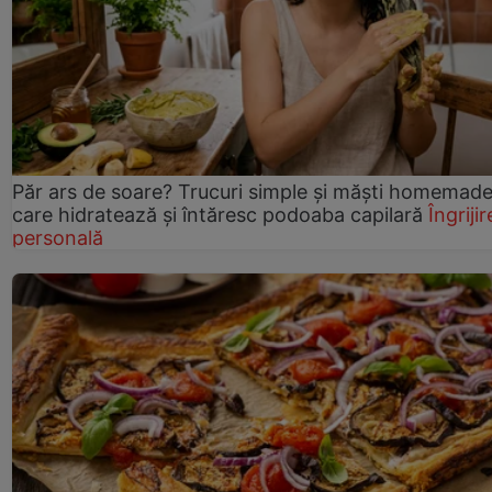
Păr ars de soare? Trucuri simple și măști homemad
care hidratează și întăresc podoaba capilară
Îngrijir
personală