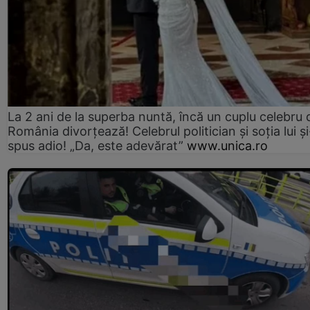
La 2 ani de la superba nuntă, încă un cuplu celebru 
România divorțează! Celebrul politician și soția lui ș
spus adio! „Da, este adevărat”
www.unica.ro