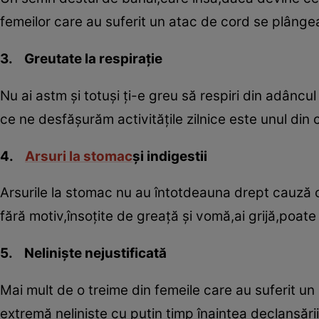
femeilor care au suferit un atac de cord se plânge
3. Greutate la respiraţie
Nu ai astm şi totuşi ţi-e greu să respiri din adâncul
ce ne desfăşurăm activităţile zilnice este unul di
4.
Arsuri la stomac
şi indigestii
Arsurile la stomac nu au întotdeauna drept cauză 
fără motiv,însoţite de greaţă şi vomă,ai grijă,poate
5. Nelinişte nejustificată
Mai mult de o treime din femeile care au suferit un
extremă nelinişte cu puţin timp înaintea declanşăr