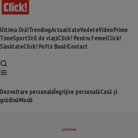
Ultima Oră!
Trending
Actualitate
Vedete
Video
Prime
Time
Sport
Stil de viață
Click! Pentru Femei
Click!
Sănătate
Click! Poftă Bună!
Contact
Dezvoltare personală
Îngrijire personală
Casă și
grădină
Modă