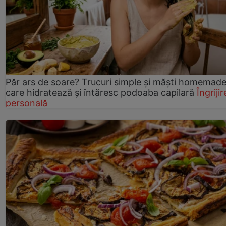
Păr ars de soare? Trucuri simple și măști homemad
care hidratează și întăresc podoaba capilară
Îngrijir
personală