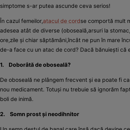
simptome s-ar putea ascunde ceva serios!
În cazul femeilor,
atacul de cord
se comportă mult ma
adesea atât de diverse (oboseală,arsuri la stomac,a
ore,zile şi chiar săptămâni,încât ne pun în mare în
de-a face cu un atac de cord? Dacă bănuieşti că 
1. Doborâtă de oboseală?
De oboseală ne plângem frecvent şi ea poate fi c
nou medicament. Totuşi nu trebuie să ignorăm fapt
boli de inimă.
2. Somn prost şi neodihnitor
Un semn destul de banal,care însă,dacă devine ceva