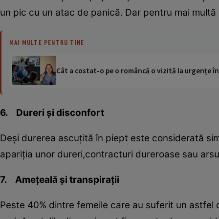
un pic cu un atac de panică. Dar pentru mai multă
MAI MULTE PENTRU TINE
Cât a costat-o pe o româncă o vizită la urgențe în
6. Dureri şi disconfort
Deşi durerea ascuţită în piept este considerată s
apariţia unor dureri,contracturi dureroase sau arsur
7. Ameţeală şi transpiraţii
Peste 40% dintre femeile care au suferit un astfel d