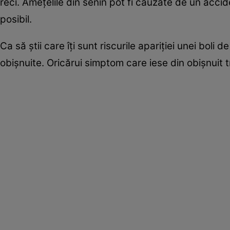
reci. Ameţelile din senin pot fi cauzate de un acci
posibil.
Ca să ştii care îţi sunt riscurile apariţiei unei boli d
obişnuite. Oricărui simptom care iese din obişnuit t