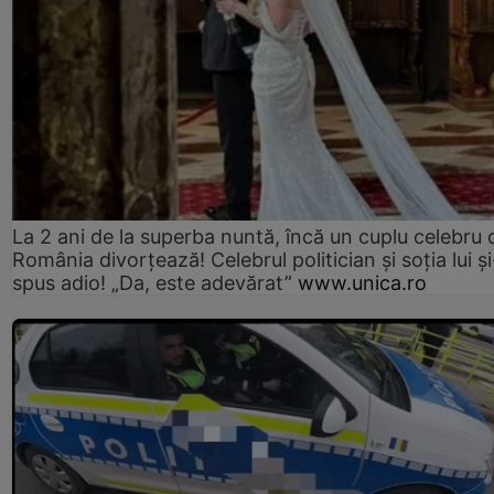
La 2 ani de la superba nuntă, încă un cuplu celebru 
România divorțează! Celebrul politician și soția lui ș
spus adio! „Da, este adevărat”
www.unica.ro