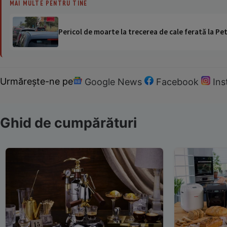
MAI MULTE PENTRU TINE
Pericol de moarte la trecerea de cale ferată la Pet
Urmărește-ne pe
Google News
Facebook
In
Ghid de cumpărături