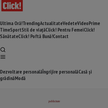
Ultima Oră!
Trending
Actualitate
Vedete
Video
Prime
Time
Sport
Stil de viață
Click! Pentru Femei
Click!
Sănătate
Click! Poftă Bună!
Contact
Dezvoltare personală
Îngrijire personală
Casă și
grădină
Modă