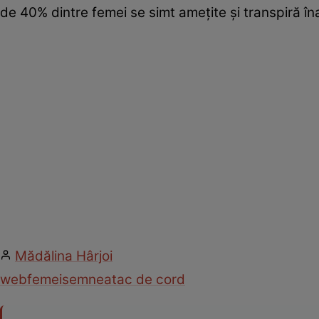
de 40% dintre femei se simt ameţite şi transpiră în
Mădălina Hârjoi
web
femei
semne
atac de cord