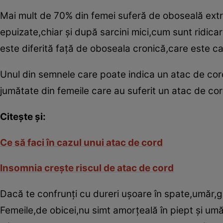
Mai mult de 70% din femei suferă de oboseală extre
epuizate,chiar şi după sarcini mici,cum sunt ridic
este diferită faţă de oboseala cronică,care este c
Unul din semnele care poate indica un atac de cord
jumătate din femeile care au suferit un atac de co
Citeşte şi:
Ce să faci în cazul unui atac de cord
Insomnia creşte riscul de atac de cord
Dacă te confrunţi cu dureri uşoare în spate,umăr,g
Femeile,de obicei,nu simt amorţeală în piept şi umăr