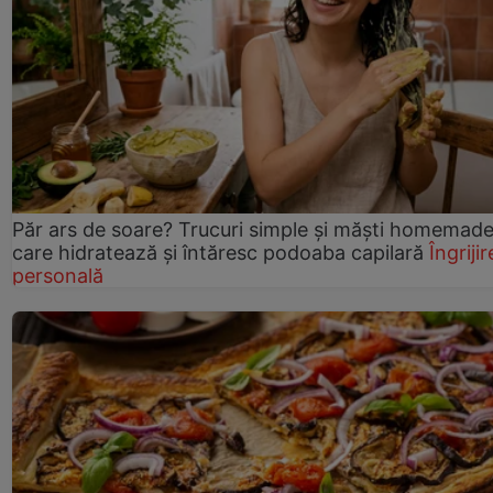
Păr ars de soare? Trucuri simple și măști homemad
care hidratează și întăresc podoaba capilară
Îngrijir
personală