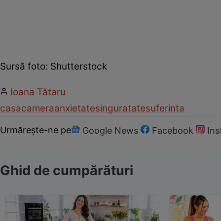
Sursă foto: Shutterstock
Ioana Tătaru
casa
camera
anxietate
singuratate
suferinta
Urmărește-ne pe
Google News
Facebook
In
Ghid de cumpărături