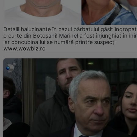
Detalii halucinante în cazul bărbatului găsit îngropat
o curte din Botoșani! Marinel a fost înjunghiat în ini
iar concubina lui se numără printre suspecți
www.wowbiz.ro