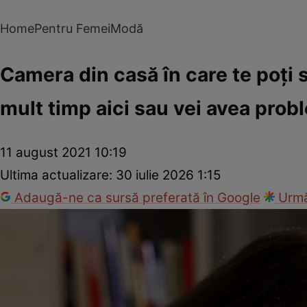
Home
Pentru Femei
Modă
Camera din casă în care te poţi s
mult timp aici sau vei avea prob
11 august 2021 10:19
Ultima actualizare:
30 iulie 2026 1:15
Adaugă-ne ca sursă preferată în Google
Urmă