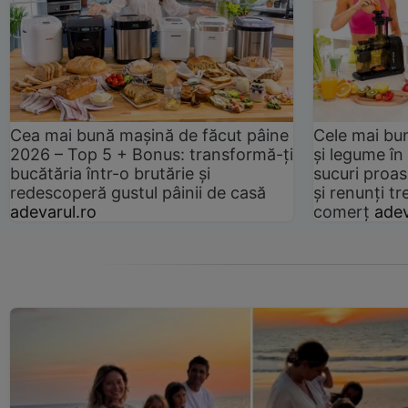
Cea mai bună mașină de făcut pâine
Cele mai bu
2026 – Top 5 + Bonus: transformă-ți
și legume în
bucătăria într-o brutărie și
sucuri proas
redescoperă gustul pâinii de casă
și renunți tr
adevarul.ro
comerț
adev