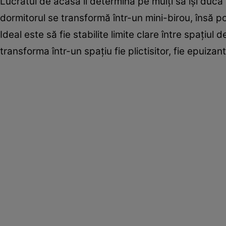
Lucratul de acasă îi determină pe mulţi să îşi ducă l
dormitorul se transformă într-un mini-birou, însă po
Ideal este să fie stabilite limite clare între spaţiul
transforma într-un spaţiu fie plictisitor, fie epuizant