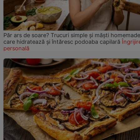
Păr ars de soare? Trucuri simple și măști homemad
care hidratează și întăresc podoaba capilară
Îngrijir
personală