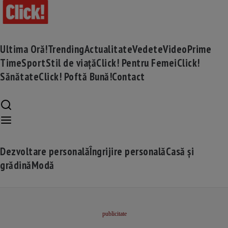
Ultima Oră!
Trending
Actualitate
Vedete
Video
Prime
Time
Sport
Stil de viață
Click! Pentru Femei
Click!
Sănătate
Click! Poftă Bună!
Contact
Dezvoltare personală
Îngrijire personală
Casă și
grădină
Modă