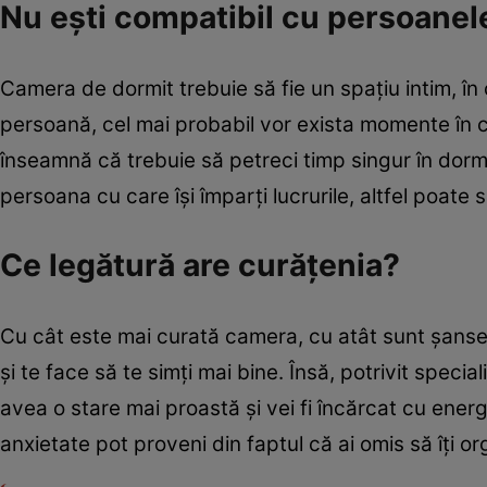
Nu eşti compatibil cu persoanel
Camera de dormit trebuie să fie un spaţiu intim, în c
persoană, cel mai probabil vor exista momente în c
înseamnă că trebuie să petreci timp singur în dormit
persoana cu care îşi împarţi lucrurile, altfel poate
Ce legătură are curăţenia?
Cu cât este mai curată camera, cu atât sunt şanse
şi te face să te simţi mai bine. Însă, potrivit speciali
avea o stare mai proastă şi vei fi încărcat cu ener
anxietate pot proveni din faptul că ai omis să îţi or