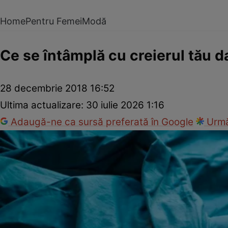
Home
Pentru Femei
Modă
Ce se întâmplă cu creierul tău d
28 decembrie 2018 16:52
Ultima actualizare:
30 iulie 2026 1:16
Adaugă-ne ca sursă preferată în Google
Urmă