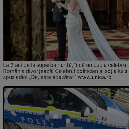
La 2 ani de la superba nuntă, încă un cuplu celebru 
România divorțează! Celebrul politician și soția lui ș
spus adio! „Da, este adevărat”
www.unica.ro