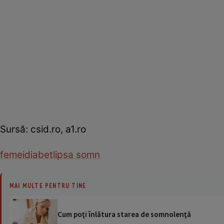
Sursă: csid.ro, a1.ro
femei
diabet
lipsa somn
MAI MULTE PENTRU TINE
Cum poţi înlătura starea de somnolenţă