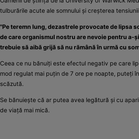
Oamenii de ştiinţă de la University of Warwick Medi
tulburările acute ale somnului şi creşterea tensiunii
"Pe teremn lung, dezastrele provocate de lipsa s
de care organismul nostru are nevoie pentru a-şi 
trebuie să aibă grijă să nu rămână în urmă cu som
Ceea ce nu bănuiţi este efectul negativ pe care lip
mod regulat mai puţin de 7 ore pe noapte, puteţi în
scăzută.
Se bănuieşte că ar putea avea legătură şi cu apariţ
de viaţă mai mică.