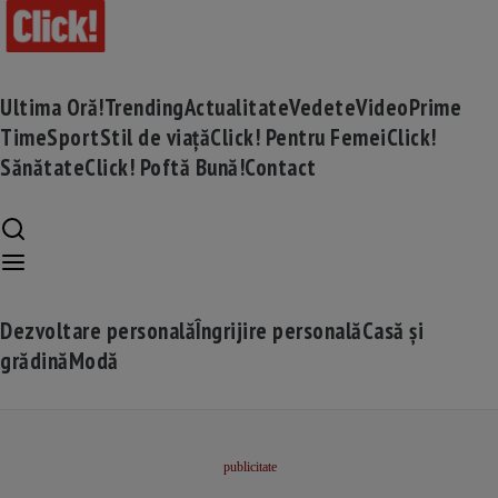
Ultima Oră!
Trending
Actualitate
Vedete
Video
Prime
Time
Sport
Stil de viață
Click! Pentru Femei
Click!
Sănătate
Click! Poftă Bună!
Contact
Dezvoltare personală
Îngrijire personală
Casă și
grădină
Modă