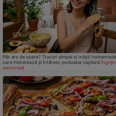
Păr ars de soare? Trucuri simple și măști homemad
care hidratează și întăresc podoaba capilară
Îngrijir
personală