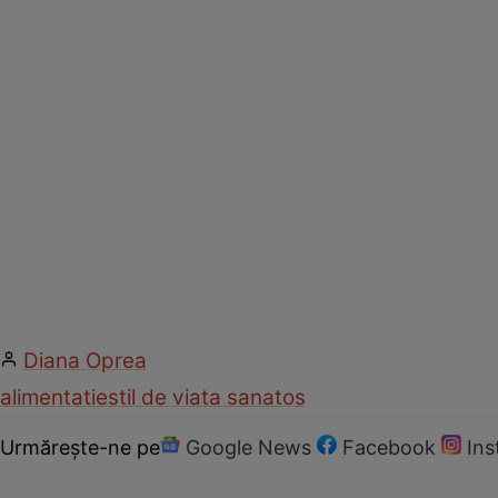
Diana Oprea
alimentatie
stil de viata sanatos
Urmărește-ne pe
Google News
Facebook
In