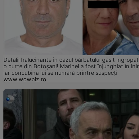
Detalii halucinante în cazul bărbatului găsit îngropat
o curte din Botoșani! Marinel a fost înjunghiat în ini
iar concubina lui se numără printre suspecți
www.wowbiz.ro