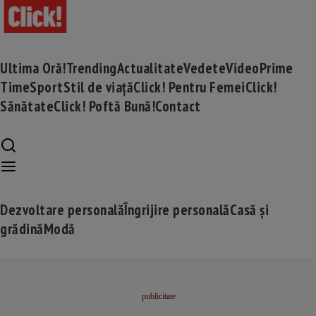
Ultima Oră!
Trending
Actualitate
Vedete
Video
Prime
Time
Sport
Stil de viață
Click! Pentru Femei
Click!
Sănătate
Click! Poftă Bună!
Contact
Dezvoltare personală
Îngrijire personală
Casă și
grădină
Modă