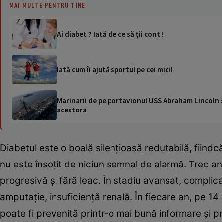
MAI MULTE PENTRU TINE
Ai diabet ? Iată de ce să ţii cont !
Iată cum îi ajută sportul pe cei mici!
Marinarii de pe portavionul USS Abraham Lincoln su
acestora
Diabetul este o boală silenţioasă redutabilă, fiin
nu este însoţit de niciun semnal de alarmă. Trec an
progresivă şi fără leac. În stadiu avansat, complica
amputaţie, insuficienţă renală. În fiecare an, pe 14
poate fi prevenită printr-o mai bună informare şi p