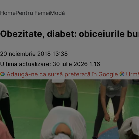
Home
Pentru Femei
Modă
Obezitate, diabet: obiceiurile bu
20 noiembrie 2018 13:38
Ultima actualizare:
30 iulie 2026 1:16
Adaugă-ne ca sursă preferată în Google
Urmă