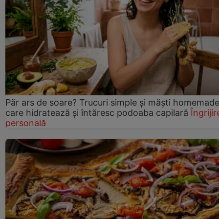
Păr ars de soare? Trucuri simple și măști homemad
care hidratează și întăresc podoaba capilară
Îngrijir
personală