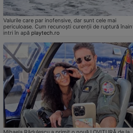
Valurile care par inofensive, dar sunt cele mai
periculoase. Cum recunoști curenții de ruptură înain
intri în apă
playtech.ro
Mihaela Rădulescu a primit o nouă LOVITURĂ de la