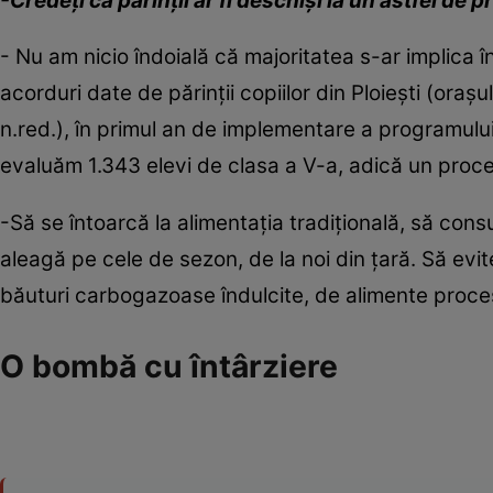
-Credeţi că părinţii ar fi deschişi la un astfel de
- Nu am nicio îndoială că majoritatea s-ar implica
acorduri date de părinţii copiilor din Ploieşti (oraş
n.red.), în primul an de implementare a programului
evaluăm 1.343 elevi de clasa a V-a, adică un proce
-Să se întoarcă la alimentaţia tradiţională, să con
aleagă pe cele de sezon, de la noi din ţară. Să evi
băuturi carbogazoase îndulcite, de alimente proce
O bombă cu întârziere