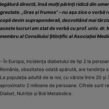
legătură directă, însă mulţi părinţi ridică din umer
greutate. „Gras şi frumos“ – nu aşa zice o vorbă r
copii devin supraponderali, dezvoltând mai târziu 
aceste lucruri am stat de vorbă cu prof. univ. dr. 
membru al Consiliului Ştiinţific al Asociaţiei Med
- În Europa, incidenţa diabetului de tip 2 la persoa
România, obezitatea odată apărută, are tendinţa să
La populaţia adultă de la noi, cu vârste între 20 ş
aproximativ 2 milioane de persoane. Cifrele sunt 
Diabet, Nutriţie şi Boli Metabolice.