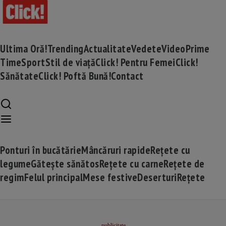
Ultima Oră!
Trending
Actualitate
Vedete
Video
Prime
Time
Sport
Stil de viață
Click! Pentru Femei
Click!
Sănătate
Click! Poftă Bună!
Contact
Ponturi în bucătărie
Mâncăruri rapide
Rețete cu
legume
Gătește sănătos
Rețete cu carne
Rețete de
regim
Felul principal
Mese festive
Deserturi
Rețete