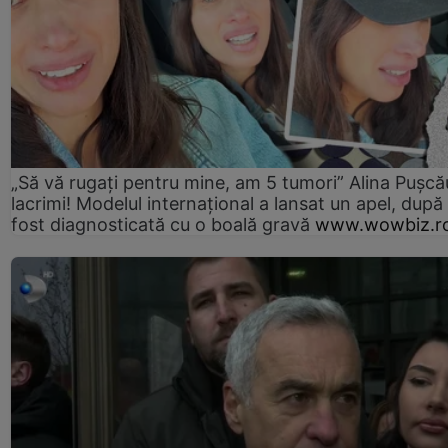
„Să vă rugați pentru mine, am 5 tumori” Alina Pușcău
lacrimi! Modelul internațional a lansat un apel, după
fost diagnosticată cu o boală gravă
www.wowbiz.r