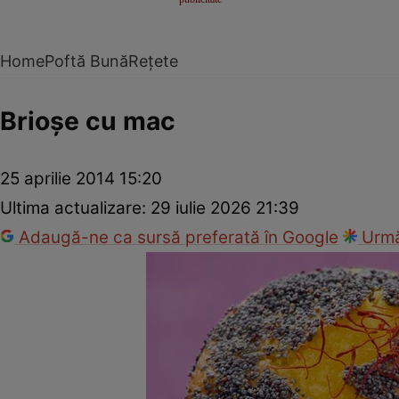
Home
Poftă Bună
Rețete
Brioşe cu mac
25 aprilie 2014 15:20
Ultima actualizare:
29 iulie 2026 21:39
Adaugă-ne ca sursă preferată în Google
Urmă