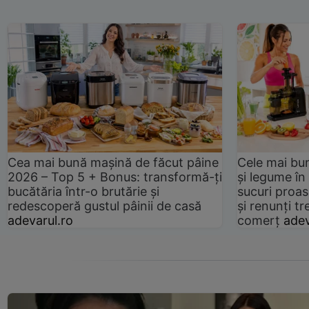
Cea mai bună mașină de făcut pâine
Cele mai bu
2026 – Top 5 + Bonus: transformă-ți
și legume în
bucătăria într-o brutărie și
sucuri proas
redescoperă gustul pâinii de casă
și renunți tr
adevarul.ro
comerț
adev