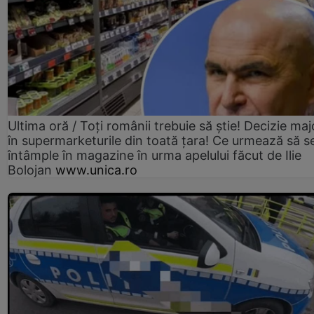
Ultima oră / Toți românii trebuie să știe! Decizie maj
în supermarketurile din toată țara! Ce urmează să s
întâmple în magazine în urma apelului făcut de Ilie
Bolojan
www.unica.ro