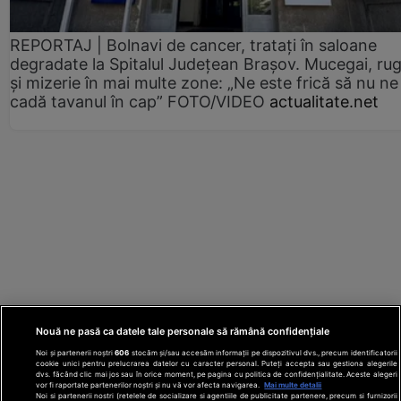
REPORTAJ | Bolnavi de cancer, tratați în saloane
degradate la Spitalul Județean Brașov. Mucegai, ru
și mizerie în mai multe zone: „Ne este frică să nu ne
cadă tavanul în cap” FOTO/VIDEO
actualitate.net
Nouă ne pasă ca datele tale personale să rămână confidențiale
Noi și partenerii noștri
606
stocăm și/sau accesăm informații pe dispozitivul dvs., precum identificatorii
cookie unici pentru prelucrarea datelor cu caracter personal. Puteți accepta sau gestiona alegerile
dvs. făcând clic mai jos sau în orice moment, pe pagina cu politica de confidențialitate. Aceste alegeri
vor fi raportate partenerilor noștri și nu vă vor afecta navigarea.
Mai multe detalii
Noi si partenerii nostri (retelele de socializare si agentiile de publicitate partenere, precum si furnizorii