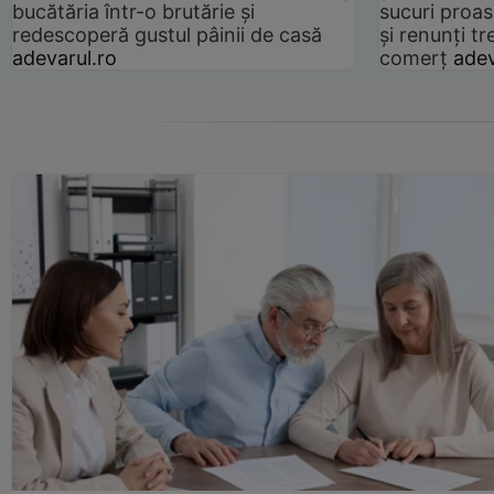
bucătăria într-o brutărie și
sucuri proas
redescoperă gustul pâinii de casă
și renunți tr
adevarul.ro
comerț
adev