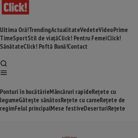
Ultima Oră!
Trending
Actualitate
Vedete
Video
Prime
Time
Sport
Stil de viață
Click! Pentru Femei
Click!
Sănătate
Click! Poftă Bună!
Contact
Ponturi în bucătărie
Mâncăruri rapide
Rețete cu
legume
Gătește sănătos
Rețete cu carne
Rețete de
regim
Felul principal
Mese festive
Deserturi
Rețete