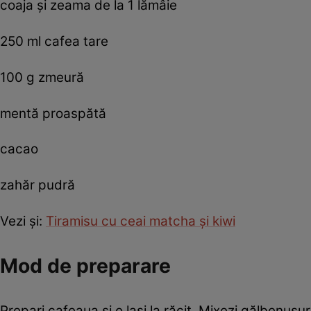
coaja și zeama de la 1 lămâie
250 ml cafea tare
100 g zmeură
mentă proaspătă
cacao
zahăr pudră
Vezi şi:
Tiramisu cu ceai matcha şi kiwi
Mod de preparare
Prepari cafeaua şi o laşi la răcit. Mixezi gălbenușu