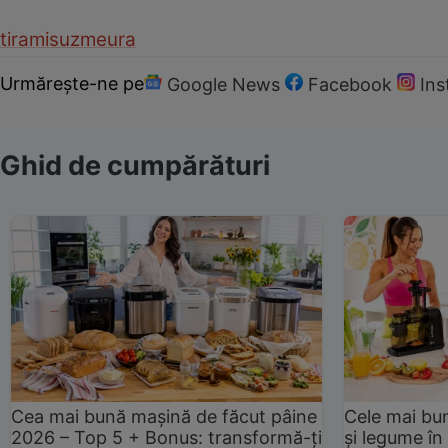
tiramisu
zmeura
Urmărește-ne pe
Google News
Facebook
In
Ghid de cumpărături
Cea mai bună mașină de făcut pâine
Cele mai bu
2026 – Top 5 + Bonus: transformă-ți
și legume în