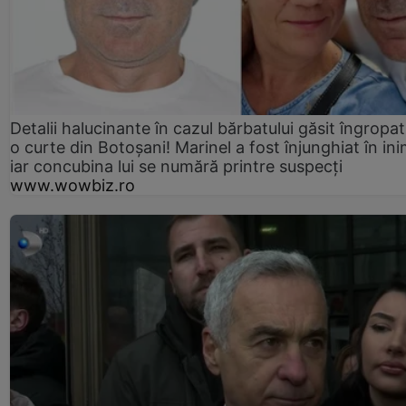
Detalii halucinante în cazul bărbatului găsit îngropat
o curte din Botoșani! Marinel a fost înjunghiat în ini
iar concubina lui se numără printre suspecți
www.wowbiz.ro