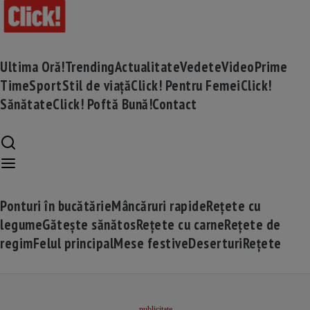
Ultima Oră!
Trending
Actualitate
Vedete
Video
Prime
Time
Sport
Stil de viață
Click! Pentru Femei
Click!
Sănătate
Click! Poftă Bună!
Contact
Ponturi în bucătărie
Mâncăruri rapide
Rețete cu
legume
Gătește sănătos
Rețete cu carne
Rețete de
regim
Felul principal
Mese festive
Deserturi
Rețete