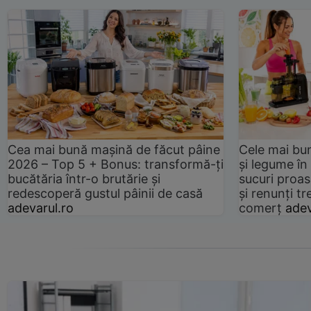
Cea mai bună mașină de făcut pâine
Cele mai bu
2026 – Top 5 + Bonus: transformă-ți
și legume în
bucătăria într-o brutărie și
sucuri proas
redescoperă gustul pâinii de casă
și renunți tr
adevarul.ro
comerț
adev