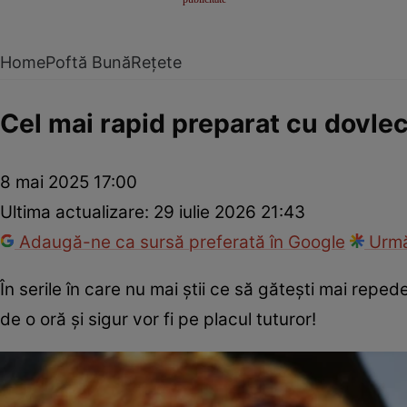
Home
Poftă Bună
Rețete
Cel mai rapid preparat cu dovlec
8 mai 2025 17:00
Ultima actualizare:
29 iulie 2026 21:43
Adaugă-ne ca sursă preferată în Google
Urmă
În serile în care nu mai ştii ce să găteşti mai repede
de o oră şi sigur vor fi pe placul tuturor!