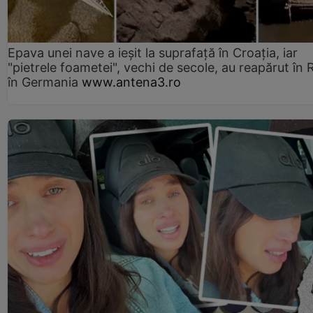
Epava unei nave a ieșit la suprafață în Croația, iar
"pietrele foametei", vechi de secole, au reapărut în R
în Germania
www.antena3.ro