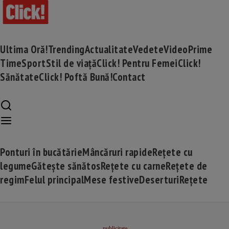
Ultima Oră!
Trending
Actualitate
Vedete
Video
Prime
Time
Sport
Stil de viață
Click! Pentru Femei
Click!
Sănătate
Click! Poftă Bună!
Contact
Ponturi în bucătărie
Mâncăruri rapide
Rețete cu
legume
Gătește sănătos
Rețete cu carne
Rețete de
regim
Felul principal
Mese festive
Deserturi
Rețete