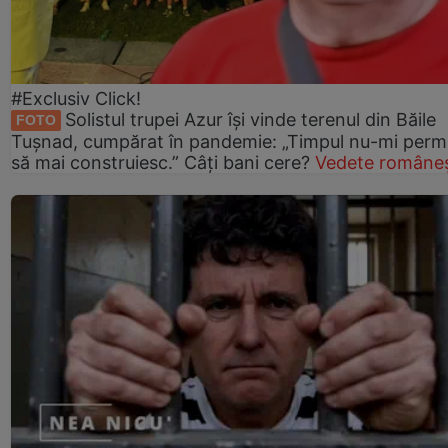
#Exclusiv Click!
Solistul trupei Azur își vinde terenul din Băile
FOTO
Tușnad, cumpărat în pandemie: „Timpul nu-mi perm
să mai construiesc.” Câți bani cere?
Vedete româneș