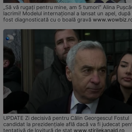
„Să vă rugați pentru mine, am 5 tumori” Alina Pușcău
lacrimi! Modelul internațional a lansat un apel, după
fost diagnosticată cu o boală gravă
www.wowbiz.r
UPDATE Zi decisivă pentru Călin Georgescu! Fostul
candidat la prezidențiale află dacă va fi judecat pen
tentativă de lovitură de stat
www.stirilekanald.ro