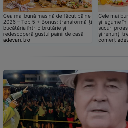
Cea mai bună mașină de făcut pâine
Cele mai bu
2026 – Top 5 + Bonus: transformă-ți
și legume în
bucătăria într-o brutărie și
sucuri proas
redescoperă gustul pâinii de casă
și renunți tr
adevarul.ro
comerț
adev