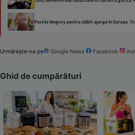
Cinci alimente mai sănătoase în varianta gătită. Pe
Pastila Wegovy pentru slăbit ajunge în Europa. Tr
Urmărește-ne pe
Google News
Facebook
In
Ghid de cumpărături