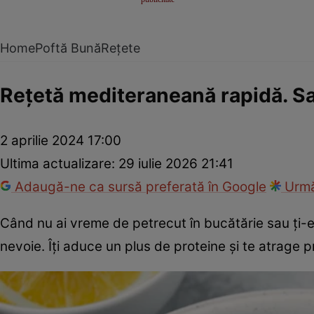
Home
Poftă Bună
Rețete
Reţetă mediteraneană rapidă. Sa
2 aprilie 2024 17:00
Ultima actualizare:
29 iulie 2026 21:41
Adaugă-ne ca sursă preferată în Google
Urmă
Când nu ai vreme de petrecut în bucătărie sau ţi-e 
nevoie. Îţi aduce un plus de proteine şi te atrage pr