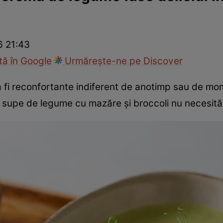
Gătește sănătos
Rețete cu carne
Rețete de regim
Felul p
6 21:43
ă în Google
Urmărește-ne pe Discover
fi reconfortante indiferent de anotimp sau de mome
 supe de legume cu mazăre şi broccoli nu necesită 