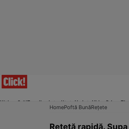
Ultima Oră!
Trending
Actualitate
Vedete
Video
Prime Ti
Home
Poftă Bună
Rețete
Reţetă rapidă. Supa 