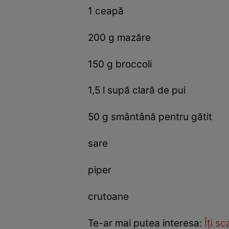
1 ceapă
200 g mazăre
150 g broccoli
1,5 l supă clară de pui
50 g smântână pentru gătit
sare
piper
crutoane
Te-ar mai putea interesa:
Îţi s