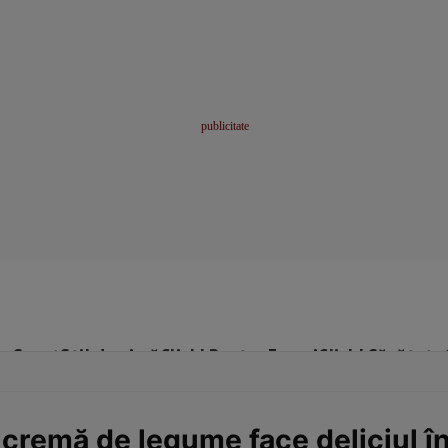
me
Sport
Stil de viață
Click! Pentru Femei
Click! Sănătate
cremă de legume face deliciul înt