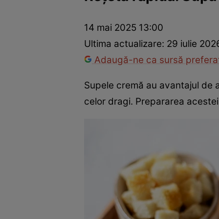
Ponturi în bucătărie
Mâncăruri rapide
Rețete cu legume
14 mai 2025 13:00
Ultima actualizare:
29 iulie 202
Adaugă-ne ca sursă preferat
Supele cremă au avantajul de a 
celor dragi. Prepararea acestei