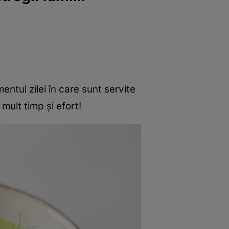
rincipal
Mese festive
Deserturi
Rețete
ntul zilei în care sunt servite
mult timp şi efort!