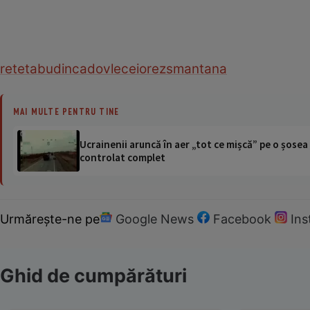
reteta
budinca
dovlecei
orez
smantana
MAI MULTE PENTRU TINE
Ucrainenii aruncă în aer „tot ce mișcă” pe o șose
controlat complet
Urmărește-ne pe
Google News
Facebook
In
Ghid de cumpărături