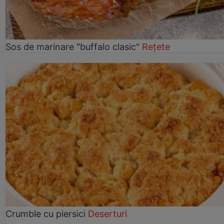
Sos de marinare "buffalo clasic"
Rețete
Crumble cu piersici
Deserturi