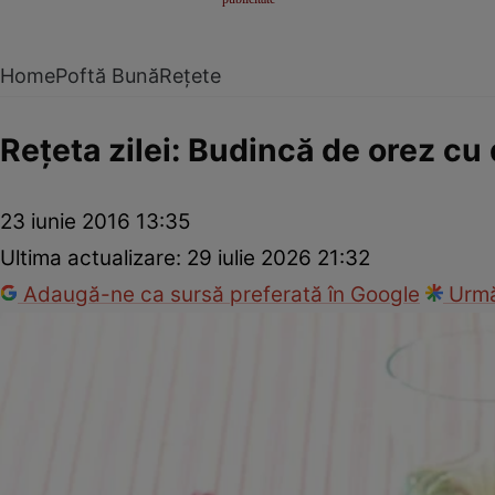
Home
Poftă Bună
Rețete
Reţeta zilei: Budincă de orez cu
23 iunie 2016 13:35
Ultima actualizare:
29 iulie 2026 21:32
Adaugă-ne ca sursă preferată în Google
Urmă