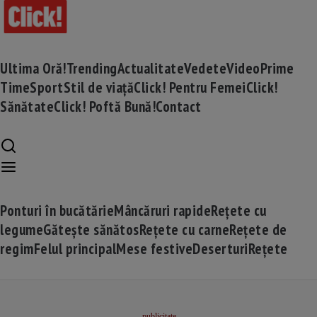
Ultima Oră!
Trending
Actualitate
Vedete
Video
Prime
Time
Sport
Stil de viață
Click! Pentru Femei
Click!
Sănătate
Click! Poftă Bună!
Contact
Ponturi în bucătărie
Mâncăruri rapide
Rețete cu
legume
Gătește sănătos
Rețete cu carne
Rețete de
regim
Felul principal
Mese festive
Deserturi
Rețete