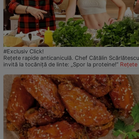
#Exclusiv Click!
Rețete rapide anticaniculă. Chef Cătălin Scărlătesc
invită la tocăniță de linte: „Spor la proteine!”
Rețete