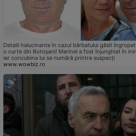
Detalii halucinante în cazul bărbatului găsit îngropat
o curte din Botoșani! Marinel a fost înjunghiat în ini
iar concubina lui se numără printre suspecți
www.wowbiz.ro