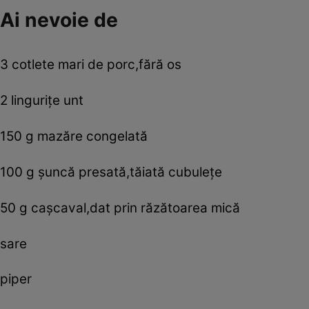
Ai nevoie de
3 cotlete mari de porc,fără os
2 linguriţe unt
150 g mazăre congelată
100 g şuncă presată,tăiată cubuleţe
50 g caşcaval,dat prin răzătoarea mică
sare
piper