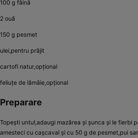
100 g făină
2 ouă
150 g pesmet
ulei,pentru prăjit
cartofi natur,opţional
feliuţe de lămâie,opţional
Preparare
Topeşti untul,adaugi mazărea şi şunca şi le fierbi
amesteci cu caşcaval şi cu 50 g de pesmet,pui sare şi