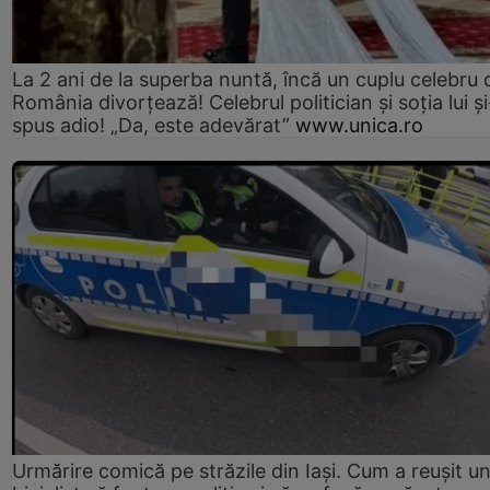
La 2 ani de la superba nuntă, încă un cuplu celebru 
România divorțează! Celebrul politician și soția lui ș
spus adio! „Da, este adevărat”
www.unica.ro
Urmărire comică pe străzile din Iași. Cum a reușit u