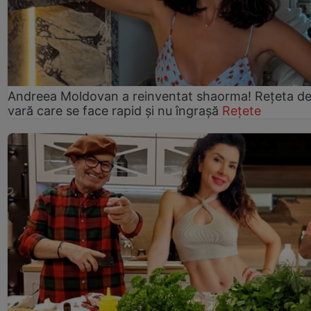
Andreea Moldovan a reinventat shaorma! Rețeta d
vară care se face rapid și nu îngrașă
Rețete