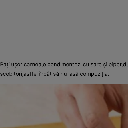
Baţi uşor carnea,o condimentezi cu sare şi piper,dup
scobitori,astfel încât să nu iasă compoziţia.