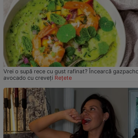
Vrei o supă rece cu gust rafinat? Încearcă gazpach
avocado cu creveți
Rețete