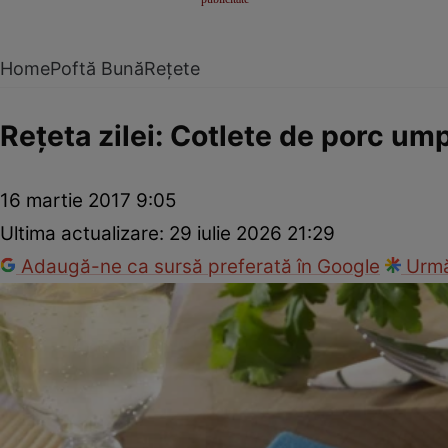
Home
Poftă Bună
Rețete
Reţeta zilei: Cotlete de porc um
16 martie 2017 9:05
Ultima actualizare:
29 iulie 2026 21:29
Adaugă-ne ca sursă preferată în Google
Urmă