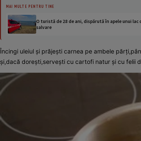
MAI MULTE PENTRU TINE
O turistă de 28 de ani, dispărută în apele unui lac 
salvare
Încingi uleiul şi prăjeşti carnea pe ambele părţi,p
şi,dacă doreşti,serveşti cu cartofi natur şi cu felii 