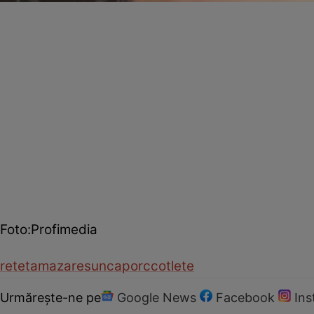
Foto:Profimedia
reteta
mazare
sunca
porc
cotlete
Urmărește-ne pe
Google News
Facebook
In