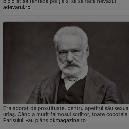
biciclist să fenteze poliția și să se facă nevăzut
adevarul.ro
Era adorat de prostituate, pentru apetitul său sexua
uriaș. Când a murit faimosul scriitor, toate cocotele
Parisului l-au plâns
okmagazine.ro