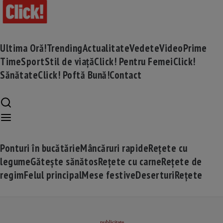
Ultima Oră!
Trending
Actualitate
Vedete
Video
Prime
Time
Sport
Stil de viață
Click! Pentru Femei
Click!
Sănătate
Click! Poftă Bună!
Contact
Ponturi în bucătărie
Mâncăruri rapide
Rețete cu
legume
Gătește sănătos
Rețete cu carne
Rețete de
regim
Felul principal
Mese festive
Deserturi
Rețete