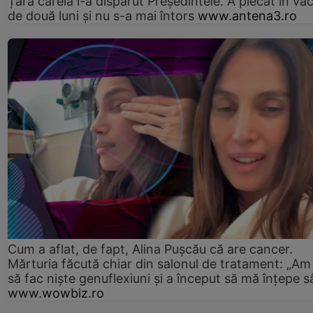
Țara căreia i-a dispărut Președintele. A plecat în va
de două luni și nu s-a mai întors
www.antena3.ro
Cum a aflat, de fapt, Alina Pușcău că are cancer.
Mărturia făcută chiar din salonul de tratament: „Am
să fac niște genuflexiuni și a început să mă înțepe s
www.wowbiz.ro