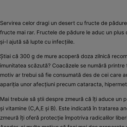
Servirea celor dragi un desert cu fructe de pădur
fructe mai rar. Fructele de pădure le aduc un plus 
şi-l ajută să lupte cu infecţiile.
Ştiai că 300 g de mure acoperă doza zilnică recom
imunitatea scăzută? Coacăzele se numără printre fr
motiv ar trebui să fie consumată des de cei care a
apariţia unor afecţiuni precum cataracta, hipermetrop
Mai trebuie să ştii despre zmeură că îţi aduce un pl
şi vitamine (C,A,E şi B). Este indicată în tratarea an
zmeură îţi oferă protecţie împotriva radicalilor lib