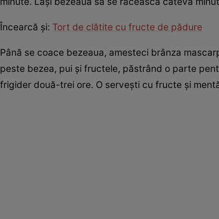
minute. Laşi bezeaua să se răcească câteva minute
Încearcă şi:
Tort de clătite cu fructe de pădure
Până se coace bezeaua, amesteci brânza mascarpone,
peste bezea, pui şi fructele, păstrând o parte pentr
frigider două-trei ore. O serveşti cu fructe şi men