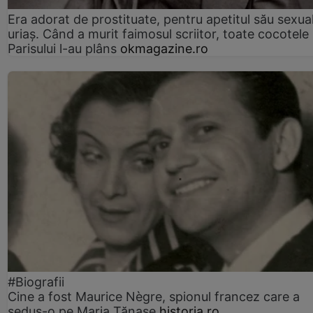
Era adorat de prostituate, pentru apetitul său sexua
uriaș. Când a murit faimosul scriitor, toate cocotele
Parisului l-au plâns
okmagazine.ro
#Biografii
Cine a fost Maurice Nègre, spionul francez care a
sedus-o pe Maria Tănase
historia.ro