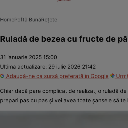
Home
Poftă Bună
Rețete
Ruladă de bezea cu fructe de pă
31 ianuarie 2025 15:00
Ultima actualizare:
29 iulie 2026 21:42
Adaugă-ne ca sursă preferată în Google
Urmă
Chiar dacă pare complicat de realizat, o ruladă de 
prepari pas cu pas şi vei avea toate şansele să te 