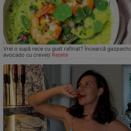
Vrei o supă rece cu gust rafinat? Încearcă gazpach
avocado cu creveți
Rețete