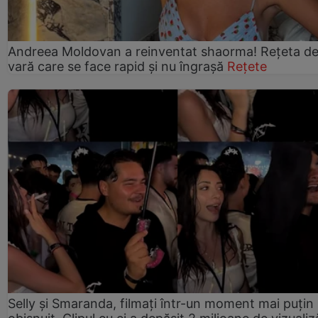
Andreea Moldovan a reinventat shaorma! Rețeta d
vară care se face rapid și nu îngrașă
Rețete
Selly și Smaranda, filmați într-un moment mai puțin