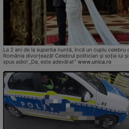
La 2 ani de la superba nuntă, încă un cuplu celebru 
România divorțează! Celebrul politician și soția lui ș
spus adio! „Da, este adevărat”
www.unica.ro