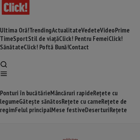
Ultima Oră!
Trending
Actualitate
Vedete
Video
Prime
Time
Sport
Stil de viață
Click! Pentru Femei
Click!
Sănătate
Click! Poftă Bună!
Contact
Ponturi în bucătărie
Mâncăruri rapide
Rețete cu
legume
Gătește sănătos
Rețete cu carne
Rețete de
regim
Felul principal
Mese festive
Deserturi
Rețete