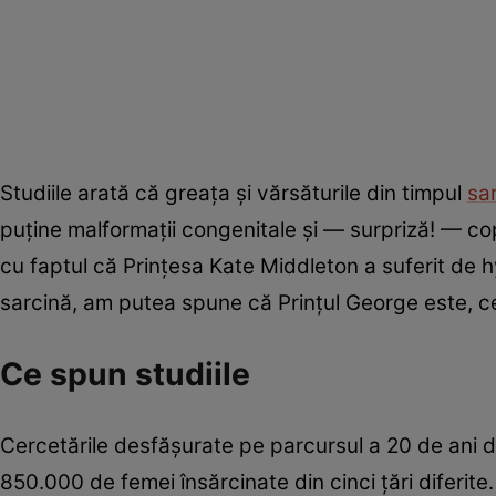
Studiile arată că greața și vărsăturile din timpul
sar
puține malformații congenitale și — surpriză! — co
cu faptul că Prințesa Kate Middleton a suferit de 
sarcină, am putea spune că Prințul George este, cel
Ce spun studiile
Cercetările desfășurate pe parcursul a 20 de ani de
850.000 de femei însărcinate din cinci țări diferit