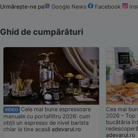
Urmărește-ne pe
Google News
Facebook
In
Ghid de cumpărături
Cele mai bune espressoare
Cea mai bun
VIDEO
2026 – Top 
manuale cu portafiltru 2026: cum
bucătăria înt
obții un espresso de nivel barista
redescoperă 
chiar la tine acasă
adevarul.ro
adevarul.ro