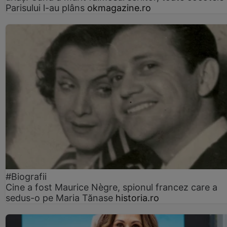
Parisului l-au plâns
okmagazine.ro
#Biografii
Cine a fost Maurice Nègre, spionul francez care a
sedus-o pe Maria Tănase
historia.ro