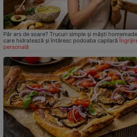
Păr ars de soare? Trucuri simple și măști homemad
care hidratează și întăresc podoaba capilară
Îngrijir
personală