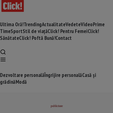
Ultima Oră!
Trending
Actualitate
Vedete
Video
Prime
Time
Sport
Stil de viață
Click! Pentru Femei
Click!
Sănătate
Click! Poftă Bună!
Contact
Dezvoltare personală
Îngrijire personală
Casă și
grădină
Modă