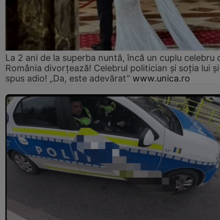
La 2 ani de la superba nuntă, încă un cuplu celebru 
România divorțează! Celebrul politician și soția lui ș
spus adio! „Da, este adevărat”
www.unica.ro