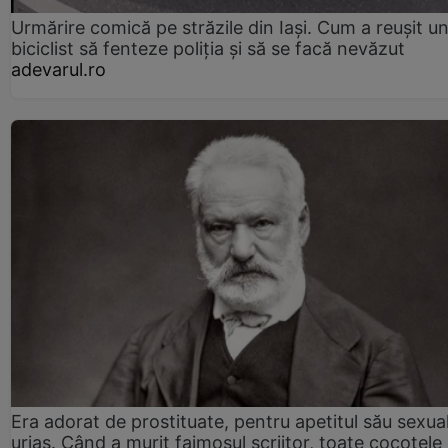
Urmărire comică pe străzile din Iași. Cum a reușit u
biciclist să fenteze poliția și să se facă nevăzut
adevarul.ro
Era adorat de prostituate, pentru apetitul său sexua
uriaș. Când a murit faimosul scriitor, toate cocotele