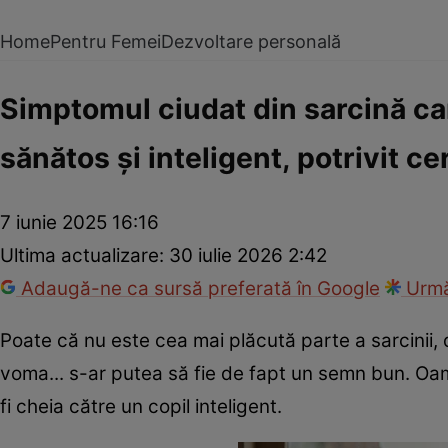
Home
Pentru Femei
Dezvoltare personală
Simptomul ciudat din sarcină ca
sănătos și inteligent, potrivit ce
7 iunie 2025 16:16
Ultima actualizare:
30 iulie 2026 2:42
Adaugă-ne ca sursă preferată în Google
Urmă
Poate că nu este cea mai plăcută parte a sarcinii,
voma... s-ar putea să fie de fapt un semn bun. Oame
fi cheia către un copil inteligent.