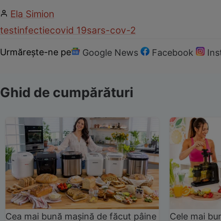
Ela Simion
test
infectie
covid 19
sars-cov-2
Urmărește-ne pe
Google News
Facebook
In
Ghid de cumpărături
Cea mai bună mașină de făcut pâine
Cele mai bu