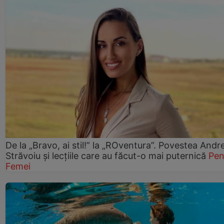
De la „Bravo, ai stil!” la „ROventura”. Povestea Andr
Străvoiu și lecțiile care au făcut-o mai puternică
Pen
Femei