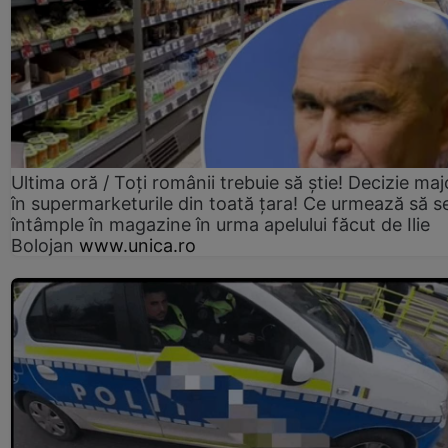
Ultima oră / Toți românii trebuie să știe! Decizie maj
în supermarketurile din toată țara! Ce urmează să s
întâmple în magazine în urma apelului făcut de Ilie
Bolojan
www.unica.ro