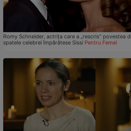
Romy Schneider, actrița care a „rescris‟ povestea d
spatele celebrei împărătese Sissi
Pentru Femei