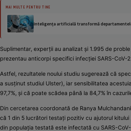
MAI MULTE PENTRU TINE
Inteligența artificială transformă departamentele
Suplimentar, experţii au analizat şi 1.995 de prob
prezentau anticorpi specifici infecţiei SARS-CoV-2
Astfel, rezultatele noului studiu sugerează că spe
a susţinut studiul Ulster), iar sensibilitatea aces
97,7%, şi că poate scădea până la 84,7% în cazuril
Din cercetarea coordonată de Ranya Mulchandani, 
că 1 din 5 lucrători testaţi pozitiv cu ajutorul kitulu
din populaţia testată este infectată cu SARS-CoV-