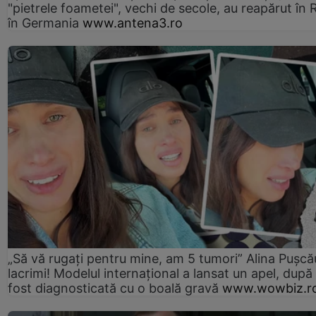
"pietrele foametei", vechi de secole, au reapărut în R
în Germania
www.antena3.ro
„Să vă rugați pentru mine, am 5 tumori” Alina Pușcău
lacrimi! Modelul internațional a lansat un apel, după
fost diagnosticată cu o boală gravă
www.wowbiz.r