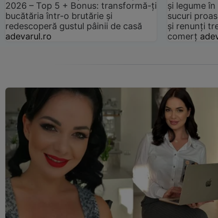
2026 – Top 5 + Bonus: transformă-ți
și legume în
bucătăria într-o brutărie și
sucuri proas
redescoperă gustul pâinii de casă
și renunți tr
adevarul.ro
comerț
adev