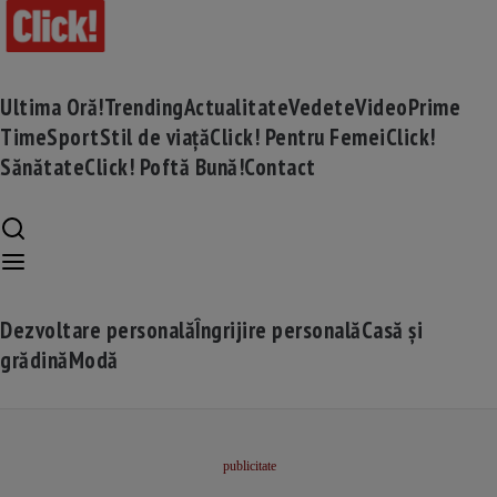
Ultima Oră!
Trending
Actualitate
Vedete
Video
Prime
Time
Sport
Stil de viață
Click! Pentru Femei
Click!
Sănătate
Click! Poftă Bună!
Contact
Dezvoltare personală
Îngrijire personală
Casă și
grădină
Modă