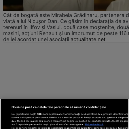
Cât de bogată este Mirabela Grădinaru, partenera 
viață a lui Nicușor Dan. Ce găsim în declarația de av
terenuri în Ilfov și Vaslui, două case moștenite, două
mașini, acțiuni Renault și un împrumut de peste 116
de lei acordat unei asociații
actualitate.net
Nouă ne pasă ca datele tale personale să rămână confidențiale
Noi și partenerii noștri
606
stocăm și/sau accesăm informații pe dispozitivul dvs., precum identificatorii
cookie unici pentru prelucrarea datelor cu caracter personal. Puteți accepta sau gestiona alegerile
dvs. făcând clic mai jos sau în orice moment, pe pagina cu politica de confidențialitate. Aceste alegeri
vor fi raportate partenerilor noștri și nu vă vor afecta navigarea.
Mai multe detalii
Noi si partenerii nostri (retelele de socializare si agentiile de publicitate partenere, precum si furnizorii