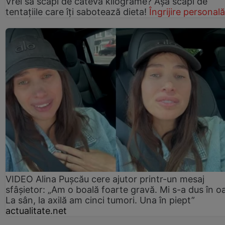
Vrei să scapi de câteva kilograme? Așa scapi de
tentațiile care îți sabotează dieta!
Îngrijire personală
VIDEO Alina Pușcău cere ajutor printr-un mesaj
sfâșietor: „Am o boală foarte gravă. Mi s-a dus în o
La sân, la axilă am cinci tumori. Una în piept”
actualitate.net