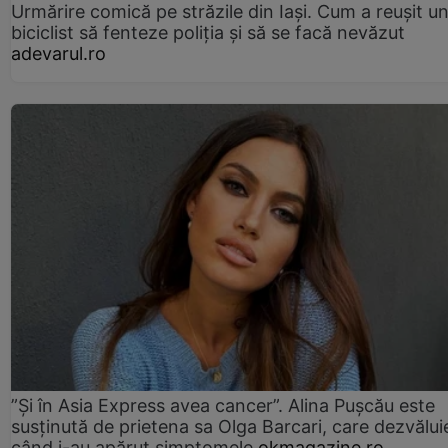
Urmărire comică pe străzile din Iași. Cum a reușit u
biciclist să fenteze poliția și să se facă nevăzut
adevarul.ro
”Și în Asia Express avea cancer”. Alina Pușcău este
susținută de prietena sa Olga Barcari, care dezvălui
când i-au apărut simptomele
okmagazine.ro