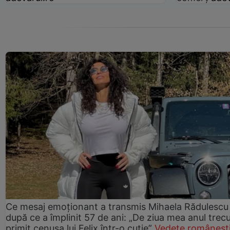
Ce mesaj emoționant a transmis Mihaela Rădulescu
după ce a împlinit 57 de ani: „De ziua mea anul trec
primit cenușa lui Felix într-o cutie”
Vedete româneșt