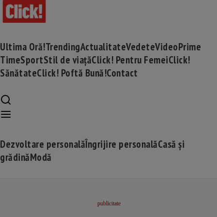
Ultima Oră!
Trending
Actualitate
Vedete
Video
Prime
Time
Sport
Stil de viață
Click! Pentru Femei
Click!
Sănătate
Click! Poftă Bună!
Contact
Dezvoltare personală
Îngrijire personală
Casă și
grădină
Modă