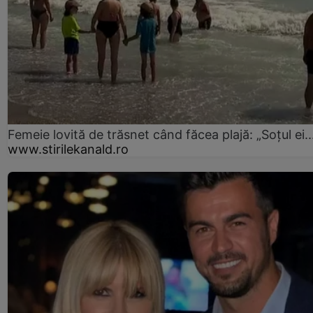
Femeie lovită de trăsnet când făcea plajă: „Soțul ei..
www.stirilekanald.ro