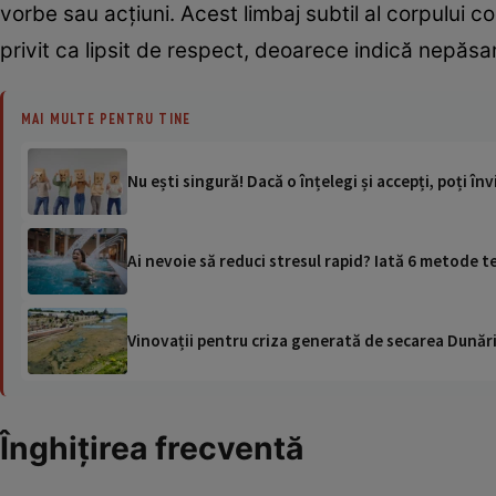
vorbe sau acțiuni. Acest limbaj subtil al corpului c
privit ca lipsit de respect, deoarece indică nepăsare
MAI MULTE PENTRU TINE
Nu ești singură! Dacă o înțelegi și accepți, poți în
Ai nevoie să reduci stresul rapid? Iată 6 metode t
Vinovații pentru criza generată de secarea Dunării
Înghițirea frecventă