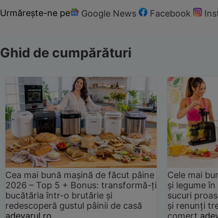
Urmărește-ne pe
Google News
Facebook
In
Ghid de cumpărături
Cea mai bună mașină de făcut pâine
Cele mai bu
2026 – Top 5 + Bonus: transformă-ți
și legume în
bucătăria într-o brutărie și
sucuri proas
redescoperă gustul pâinii de casă
și renunți tr
adevarul.ro
comerț
adev