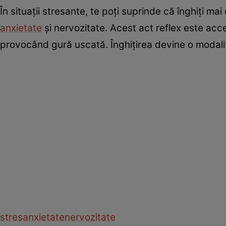
În situații stresante, te poţi suprinde că înghiţi m
anxietate
şi nervozitate. Acest act reflex este acc
provocând gură uscată. Înghițirea devine o modal
stres
anxietate
nervozitate