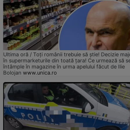
Ultima oră / Toți românii trebuie să știe! Decizie maj
în supermarketurile din toată țara! Ce urmează să s
întâmple în magazine în urma apelului făcut de Ilie
Bolojan
www.unica.ro