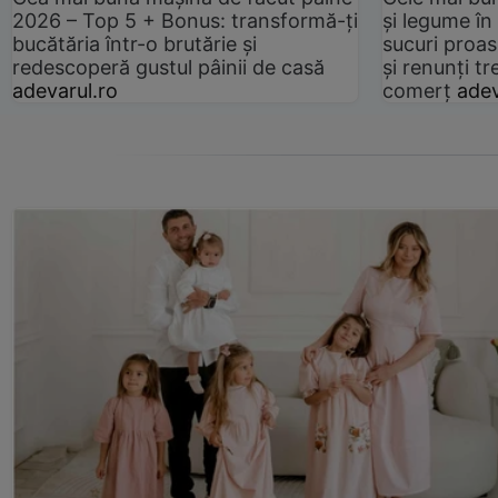
2026 – Top 5 + Bonus: transformă-ți
și legume în
bucătăria într-o brutărie și
sucuri proas
redescoperă gustul pâinii de casă
și renunți tr
adevarul.ro
comerț
adev