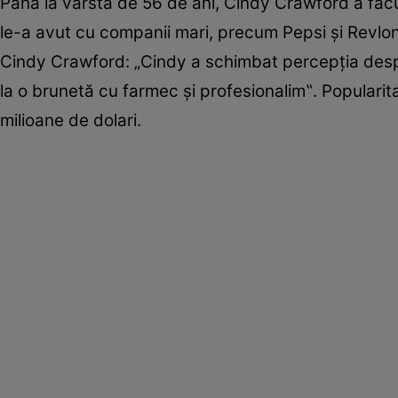
Până la vârsta de 56 de ani, Cindy Crawford a făc
le-a avut cu companii mari, precum Pepsi și Revlon
Cindy Crawford: „Cindy a schimbat percepția despr
la o brunetă cu farmec și profesionalim‟. Populari
milioane de dolari.