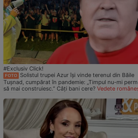
#Exclusiv Click!
Solistul trupei Azur își vinde terenul din Băile
FOTO
Tușnad, cumpărat în pandemie: „Timpul nu-mi perm
să mai construiesc.” Câți bani cere?
Vedete româneș