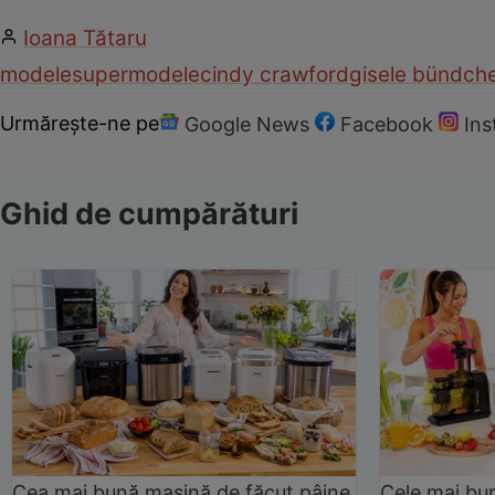
Ioana Tătaru
modele
supermodele
cindy crawford
gisele bündch
Urmărește-ne pe
Google News
Facebook
In
Ghid de cumpărături
Cea mai bună mașină de făcut pâine
Cele mai bu