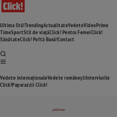
Ultima Oră!
Trending
Actualitate
Vedete
Video
Prime
Time
Sport
Stil de viață
Click! Pentru Femei
Click!
Sănătate
Click! Poftă Bună!
Contact
Vedete internaționale
Vedete românești
Interviurile
Click!
Paparazzii Click!