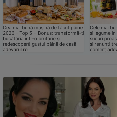
Cea mai bună mașină de făcut pâine
Cele mai bu
2026 – Top 5 + Bonus: transformă-ți
și legume în
bucătăria într-o brutărie și
sucuri proas
redescoperă gustul pâinii de casă
și renunți tr
adevarul.ro
comerț
adev