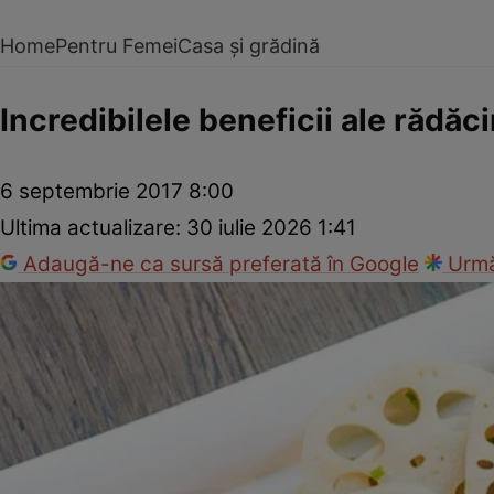
Home
Pentru Femei
Casa și grădină
Incredibilele beneficii ale rădăci
6 septembrie 2017 8:00
Ultima actualizare:
30 iulie 2026 1:41
Adaugă-ne ca sursă preferată în Google
Urmă