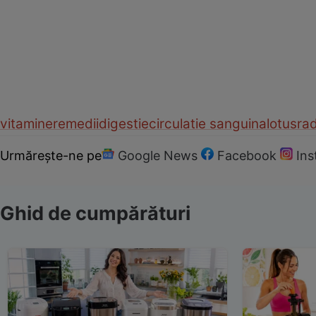
vitamine
remedii
digestie
circulatie sanguina
lotus
ra
Urmărește-ne pe
Google News
Facebook
In
Ghid de cumpărături