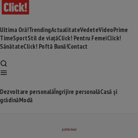
Ultima Oră!
Trending
Actualitate
Vedete
Video
Prime
Time
Sport
Stil de viață
Click! Pentru Femei
Click!
Sănătate
Click! Poftă Bună!
Contact
Dezvoltare personală
Îngrijire personală
Casă și
grădină
Modă