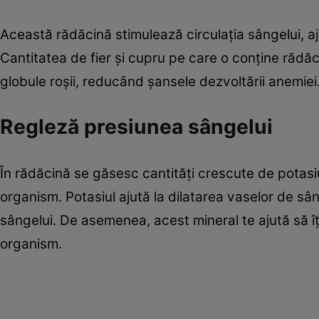
Această rădăcină stimulează circulaţia sângelui, aju
Cantitatea de fier şi cupru pe care o conţine rădă
globule roşii, reducând şansele dezvoltării anemiei
Regleză presiunea sângelui
În rădăcină se găsesc cantităţi crescute de potasiu
organism. Potasiul ajută la dilatarea vaselor de sân
sângelui. De asemenea, acest mineral te ajută să î
organism.