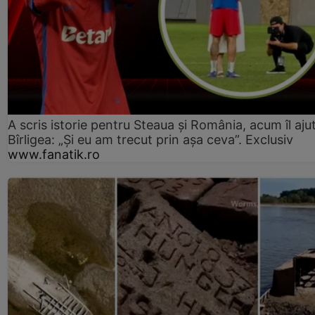
A scris istorie pentru Steaua și România, acum îl aju
Bîrligea: „Și eu am trecut prin așa ceva”. Exclusiv
www.fanatik.ro