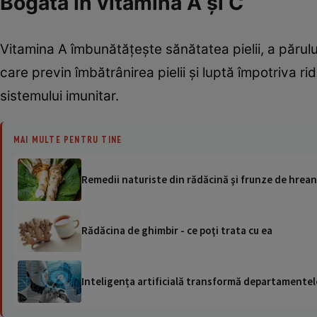
Bogată în vitamina A şi C
Vitamina A îmbunătăţeşte sănătatea pielii, a părului,
care previn îmbătrânirea pielii şi luptă împotriva r
sistemului imunitar.
MAI MULTE PENTRU TINE
Remedii naturiste din rădăcină şi frunze de hrean
Rădăcina de ghimbir - ce poţi trata cu ea
Inteligența artificială transformă departamentele