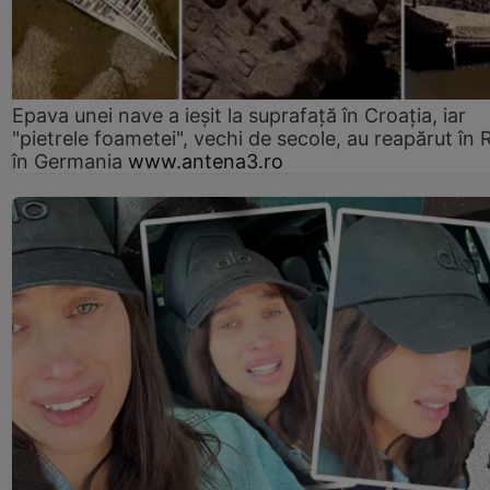
Epava unei nave a ieșit la suprafață în Croația, iar
"pietrele foametei", vechi de secole, au reapărut în R
în Germania
www.antena3.ro