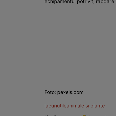
echipamentul potrivit, răbdare ş
Foto: pexels.com
lacuri
utile
animale si plante