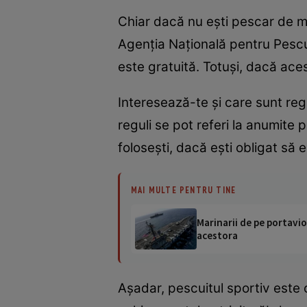
Chiar dacă nu eşti pescar de me
Agenţia Naţională pentru Pescuit
este gratuită. Totuşi, dacă acest 
Interesează-te şi care sunt regu
reguli se pot referi la anumite 
foloseşti, dacă eşti obligat să 
MAI MULTE PENTRU TINE
Marinarii de pe portavio
acestora
Aşadar, pescuitul sportiv este 