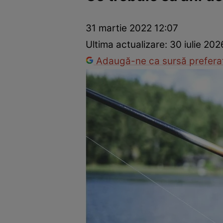
Dezvoltare personală
Îngrijire personală
Casă și grădină
31 martie 2022 12:07
Ultima actualizare:
30 iulie 202
Adaugă-ne ca sursă preferat