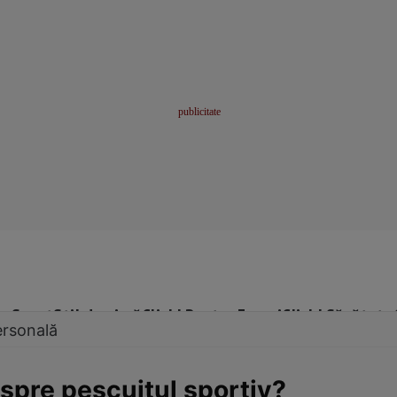
me
Sport
Stil de viață
Click! Pentru Femei
Click! Sănătate
ersonală
espre pescuitul sportiv?