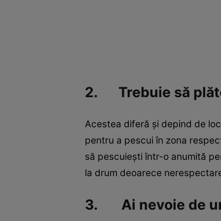
2. Trebuie să plăte
Acestea diferă şi depind de locu
pentru a pescui în zona respect
să pescuieşti într-o anumită pe
la drum deoarece nerespectarea
3. Ai nevoie de un