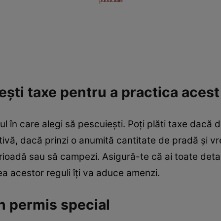
şti taxe pentru a practica acest
l în care alegi să pescuieşti. Poţi plăti taxe dacă 
ivă, dacă prinzi o anumită cantitate de pradă şi vre
rioadă sau să campezi. Asigură-te că ai toate detal
 acestor reguli îţi va aduce amenzi.
 permis special