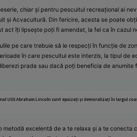
serie, chiar şi pentru pescuitul recreaţional ai ne
 şi Acvacultură. Din fericire, acesta se poate obţin
act îţi lipseşte poţi fi amendat, la fel ca în cazul ne
lile pe care trebuie să le respecţi în funcţie de zo
perioade în care pescuitul este interzis, la tipul de
eliberezi prada sau dacă poţi beneficia de anumite fa
nul USS Abraham Lincoln sunt epuizați și demoralizați în largul coas
o metodă excelentă de a te relaxa şi a te conecta c