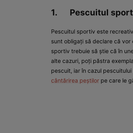
1. Pescuitul sporti
Pescuitul sportiv este recreati
sunt obligaţi să declare că vor 
sportiv trebuie să ştie că în un
alte cazuri, poţi păstra exempla
pescuit, iar în cazul pescuitului 
cântărirea peştilor
pe care le gă