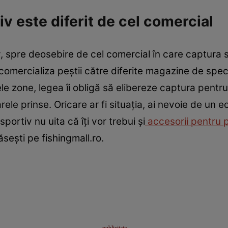
v este diferit de cel comercial
v, spre deosebire de cel comercial în care captura s
comercializa peştii către diferite magazine de specia
ele zone, legea îi obligă să elibereze captura pentr
rele prinse. Oricare ar fi situaţia, ai nevoie de un
sportiv nu uita că îţi vor trebui şi
accesorii pentru p
seşti pe fishingmall.ro.