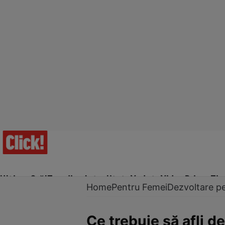
Ultima Oră!
Trending
Actualitate
Vedete
Video
Prime Ti
Home
Pentru Femei
Dezvoltare p
Ce trebuie să afli d