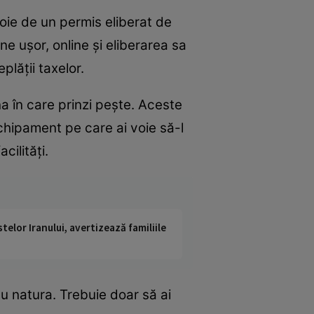
voie de un permis eliberat de
e uşor, online şi eliberarea sa
plăţii taxelor.
na în care prinzi peşte. Aceste
 echipament pe care ai voie să-l
cilităţi.
telor Iranului, avertizează familiile
u natura. Trebuie doar să ai