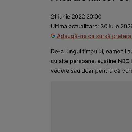
Dezvoltare personală
Îngrijire personală
Casă și grădină
21 iunie 2022 20:00
Ultima actualizare:
30 iulie 202
Adaugă-ne ca sursă preferat
De-a lungul timpului, oamenii a
cu alte persoane, susține NBC 
vedere sau doar pentru că vorb