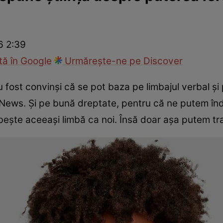
Modă
6 2:39
ă în Google
Urmărește-ne pe Discover
u fost convinși că se pot baza pe limbajul verbal 
News. Și pe bună dreptate, pentru că ne putem înd
ește aceeași limbă ca noi. Însă doar așa putem tr