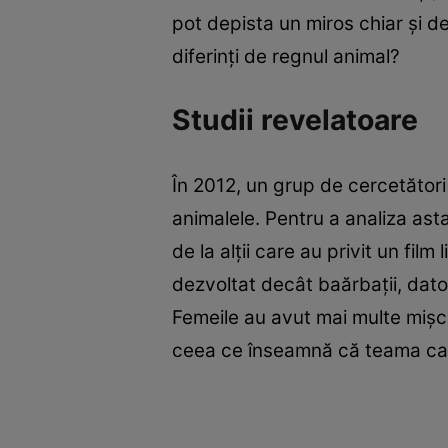
pot depista un miros chiar și 
diferinți de regnul animal?
Studii revelatoare
În 2012, un grup de cercetător
animalele. Pentru a analiza asta
de la alții care au privit un fil
dezvoltat decât baărbații, dat
Femeile au avut mai multe mișcăr
ceea ce înseamnă că teama care 