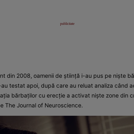
nt din 2008, oamenii de știință i-au pus pe niște bă
i-au testat apoi, după care au reluat analiza când a
ția bărbaților cu erecție a activat niște zone din c
ine The Journal of Neuroscience.