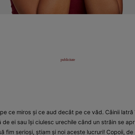
e ce miros și ce aud decât pe ce văd. Câinii latră 
lă de ei sau își ciulesc urechile când un străin se a
ă fim serioși, știam și noi aceste lucruri! Copoii, de