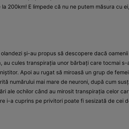
de la 200km! E limpede că nu ne putem măsura cu ei,
i olandezi și-au propus să descopere dacă oamenii 
, au cules transpirația unor bărbați care tocmai s-a
m liniștitor. Apoi au rugat să miroasă un grup de feme
orită numărului mai mare de neuroni, după cum sus
i ale ochilor când au mirosit transpirația celor care
i-a cuprins pe privitori poate fi sesizată de cei d