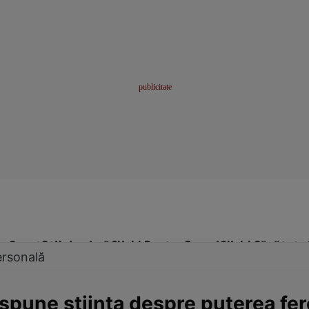
me
Sport
Stil de viață
Click! Pentru Femei
Click! Sănătate
ersonală
 spune știința despre puterea fe