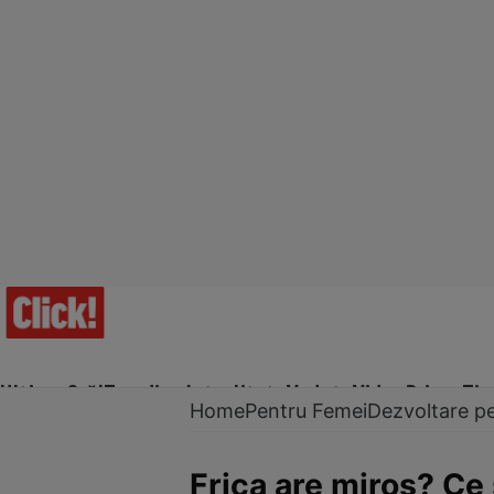
Ultima Oră!
Trending
Actualitate
Vedete
Video
Prime Ti
Home
Pentru Femei
Dezvoltare p
Frica are miros? Ce