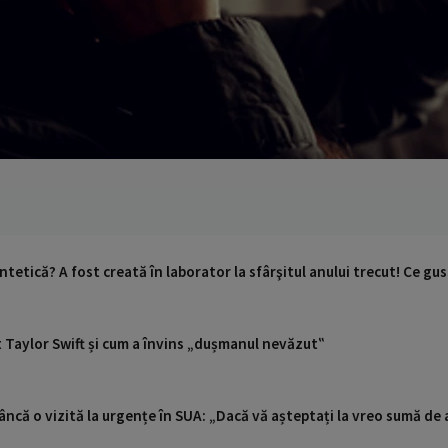
ntetică? A fost creată în laborator la sfârşitul anului trecut! Ce gus
t Taylor Swift și cum a învins „dușmanul nevăzut‟
ncă o vizită la urgențe în SUA: „Dacă vă așteptați la vreo sumă de a