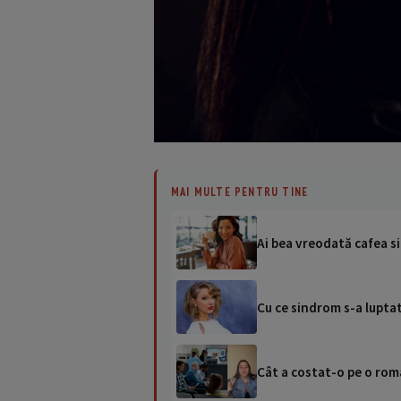
MAI MULTE PENTRU TINE
Ai bea vreodată cafea si
Cu ce sindrom s-a lupta
Cât a costat-o pe o româ