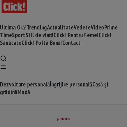
Ultima Oră!
Trending
Actualitate
Vedete
Video
Prime
Time
Sport
Stil de viață
Click! Pentru Femei
Click!
Sănătate
Click! Poftă Bună!
Contact
Dezvoltare personală
Îngrijire personală
Casă și
grădină
Modă