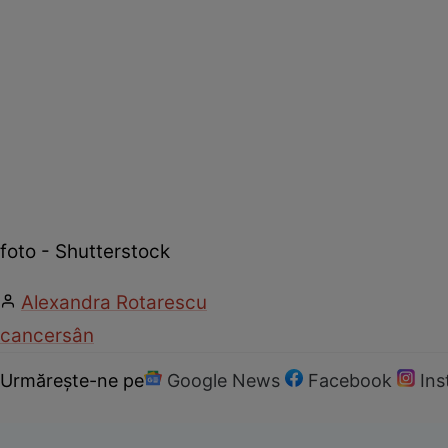
foto - Shutterstock
Alexandra Rotarescu
cancer
sân
Urmărește-ne pe
Google News
Facebook
In