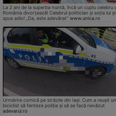
La 2 ani de la superba nuntă, încă un cuplu celebru 
România divorțează! Celebrul politician și soția lui ș
spus adio! „Da, este adevărat”
www.unica.ro
Urmărire comică pe străzile din Iași. Cum a reușit u
biciclist să fenteze poliția și să se facă nevăzut
adevarul.ro