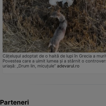
Cățelușul adoptat de o haită de lupi în Grecia a muri
Povestea care a uimit lumea și a stârnit o controver
uriașă: „Drum lin, micuțule”
adevarul.ro
Parteneri