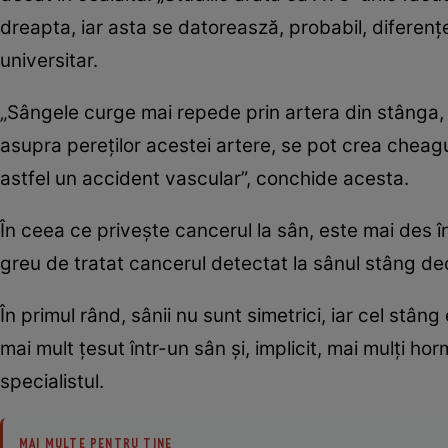
dreapta, iar asta se datoreasză, probabil, diferențe
universitar.
„Sângele curge mai repede prin artera din stânga, c
asupra pereților acestei artere, se pot crea chea
astfel un accident vascular”, conchide acesta.
În ceea ce privește cancerul la sân, este mai des în
greu de tratat cancerul detectat la sânul stâng de
În primul rând, sânii nu sunt simetrici, iar cel stâ
mai mult țesut într-un sân și, implicit, mai mulți ho
specialistul.
MAI MULTE PENTRU TINE