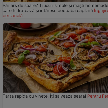
Păr ars de soare? Trucuri simple și măști homemad
care hidratează și întăresc podoaba capilară
Îngrijir
personală
Tartă rapidă cu vinete. Îți salvează seara!
Pentru Fe