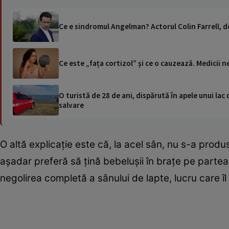
Ce e sindromul Angelman? Actorul Colin Farrell, de
Ce este „fața cortizol” și ce o cauzează. Medicii 
O turistă de 28 de ani, dispărută în apele unui lac 
salvare
O altă explicație este că, la acel sân, nu s-a pro
așadar preferă să țină bebelușii în brațe pe partea
negolirea completă a sânului de lapte, lucru care îl