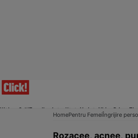
Ultima Oră!
Trending
Actualitate
Vedete
Video
Prime Ti
Home
Pentru Femei
Îngrijire pers
Rozacee, acnee, pun