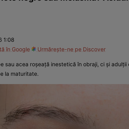
Modă
6 1:08
ă în Google
Urmărește-ne pe Discover
sau acea roșeață inestetică în obraji, ci și adulții 
e la maturitate.