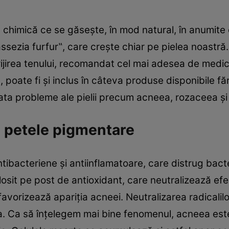
 chimică ce se găsește, în mod natural, în anumite 
ssezia furfur‟, care crește chiar pe pielea noastră. 
rijirea tenului, recomandat cel mai adesea de medic
e, poate fi și inclus în câteva produse disponibile fă
rata probleme ale pielii precum acneea, rozaceea ș
e‟ petele pigmentare
antibacteriene și antiinflamatoare, care distrug bac
olosit pe post de antioxidant, care neutralizează efec
i favorizează apariția acneei. Neutralizarea radicalilor
. Ca să înțelegem mai bine fenomenul, acneea este f