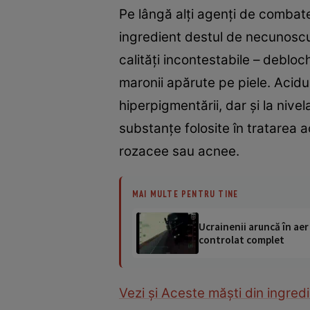
Pe lângă alți agenți de combate
ingredient destul de necunoscut
calități incontestabile – debloc
maronii apărute pe piele. Acidul
hiperpigmentării, dar și la nivel
substanțe folosite în tratarea 
rozacee sau acnee.
MAI MULTE PENTRU TINE
Ucrainenii aruncă în aer
controlat complet
Vezi și Aceste măști din ingred