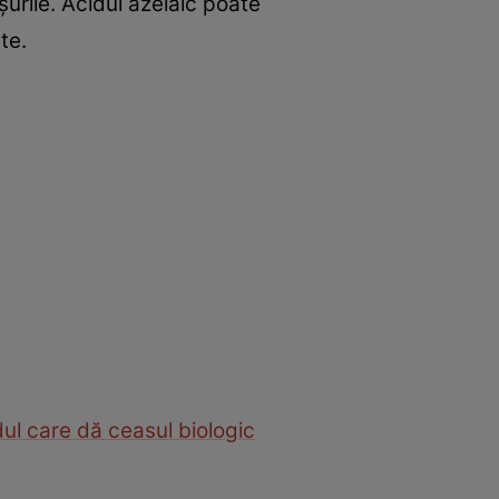
urile. Acidul azelaic poate
te.
dul care dă ceasul biologic