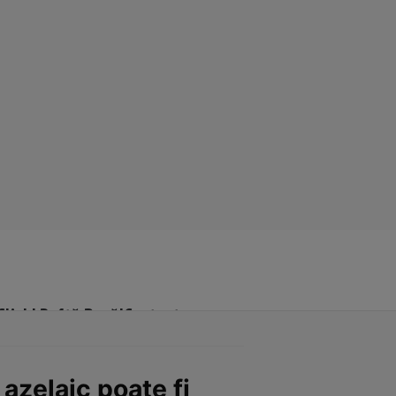
Click! Poftă Bună!
Contact
zelaic poate fi