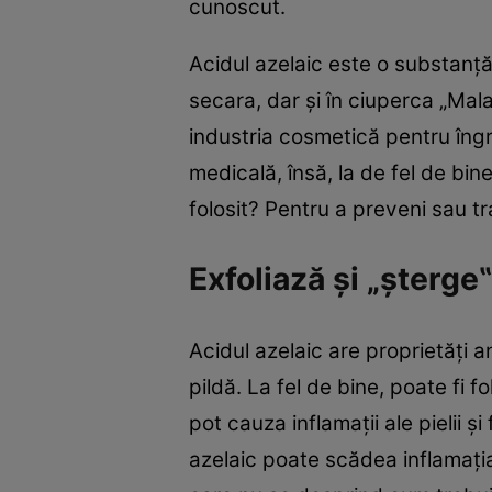
cunoscut.
Acidul azelaic este o substanță
secara, dar și în ciuperca „Mala
industria cosmetică pentru îng
medicală, însă, la de fel de bin
folosit? Pentru a preveni sau t
Exfoliază și „șterg
Acidul azelaic are proprietăți 
pildă. La fel de bine, poate fi f
pot cauza inflamații ale pielii ș
azelaic poate scădea inflamația