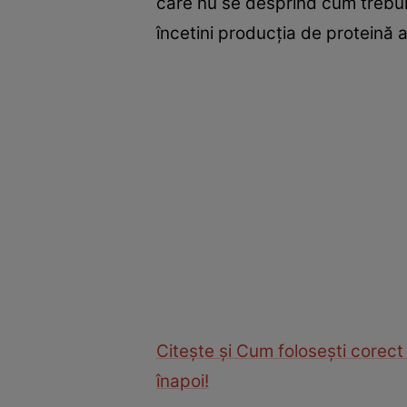
care nu se desprind cum trebuie
încetini producția de proteină 
Citește și Cum foloseşti corect
înapoi!