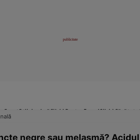
me
Sport
Stil de viață
Click! Pentru Femei
Click! Sănătate
onală
cte negre sau melasmă? Acidul a