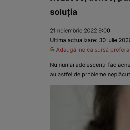
soluția
Dezvoltare personală
Îngrijire personală
Casă și grădină
21 noiembrie 2022 9:00
Ultima actualizare:
30 iulie 202
Adaugă-ne ca sursă preferat
Nu numai adolescenții fac acnee 
au astfel de probleme neplăcut