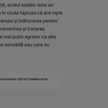
ță, acidul azelaic este un
în ciuda faptului că are niște
enului și înlăturarea petelor
prevenirea și tratarea
ial mai puțin agresiv ca alte
ea sensibilă sau care au
rovizionare către Crimeea este