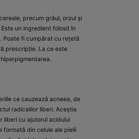
cereale, precum grâul, orzul și
Este un ingredient folosit în
. Poate fi cumpărat cu rețetă
ră prescripție. La ce este
i hiperpigmentarea.
teriile ce cauzează acneea, de
tul radicalilor liberi. Aceștia
 liberi cu ajutorul acidului
ormată din celule ale pielii