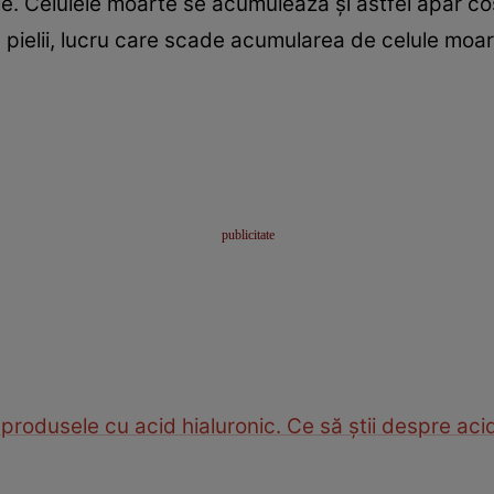
. Celulele moarte se acumulează și astfel apar coș
a pielii, lucru care scade acumularea de celule moar
 produsele cu acid hialuronic. Ce să ştii despre aci