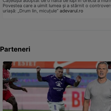
Cățelușul adoptat de o haită de lupi în Grecia a muri
Povestea care a uimit lumea și a stârnit o controver
uriașă: „Drum lin, micuțule”
adevarul.ro
Parteneri