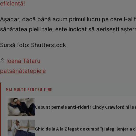
eficientă!
Așadar, dacă până acum primul lucru pe care l-ai fă
sănătatea pielii tale, este indicat să aerisești așter
Sursă foto: Shutterstock
Ioana Tătaru
pat
sănătate
piele
MAI MULTE PENTRU TINE
Ce sunt pernele anti-riduri? Cindy Crawford ni l
Ghid de la A la Z legat de cum să îți alegi lenjeria 