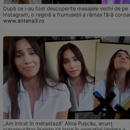
După ce i-au fost descoperite mesajele vechi de pe
Instagram, o regină a frumuseții a rămas fără coro
www.antena3.ro
„Am intrat în metastază” Alina Pușcău, anunț
cutremurător înainte să intre în operație! Vedeta a