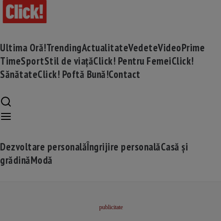
Ultima Oră!
Trending
Actualitate
Vedete
Video
Prime
Time
Sport
Stil de viață
Click! Pentru Femei
Click!
Sănătate
Click! Poftă Bună!
Contact
Dezvoltare personală
Îngrijire personală
Casă și
grădină
Modă