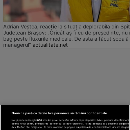
Adrian Veștea, reacție la situația deplorabilă din Spit
Județean Brașov: „Oricât aș fi eu de președinte, nu
bag peste fluxurile medicale. De asta a făcut școală
managerul”
actualitate.net
Nouă ne pasă ca datele tale personale să rămână confidențiale
Noi și partenerii noștri
606
stocăm și/sau accesăm informații pe dispozitivul dvs., precum identificatorii
cookie unici pentru prelucrarea datelor cu caracter personal. Puteți accepta sau gestiona alegerile
dvs. făcând clic mai jos sau în orice moment, pe pagina cu politica de confidențialitate. Aceste alegeri