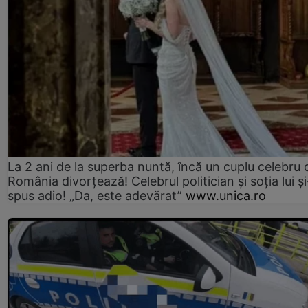
La 2 ani de la superba nuntă, încă un cuplu celebru 
România divorțează! Celebrul politician și soția lui ș
spus adio! „Da, este adevărat”
www.unica.ro