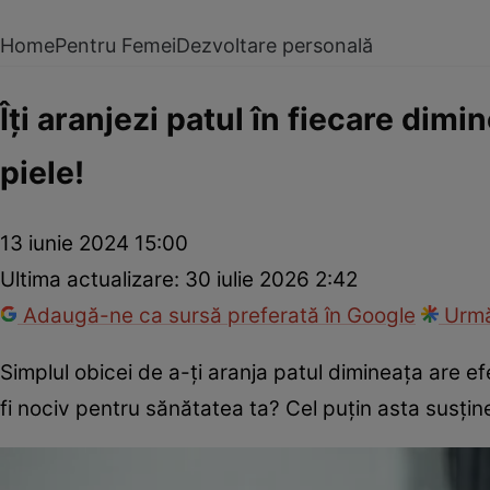
Home
Pentru Femei
Dezvoltare personală
Îți aranjezi patul în fiecare dim
piele!
13 iunie 2024 15:00
Ultima actualizare:
30 iulie 2026 2:42
Adaugă-ne ca sursă preferată în Google
Urmă
Simplul obicei de a-ți aranja patul dimineața are efe
fi nociv pentru sănătatea ta? Cel puțin asta susțin