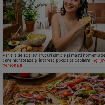
Păr ars de soare? Trucuri simple și măști homemad
care hidratează și întăresc podoaba capilară
Îngrijir
personală