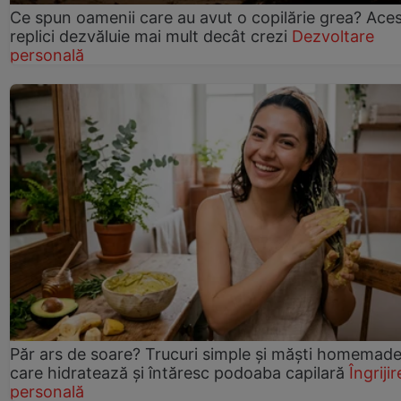
Ce spun oamenii care au avut o copilărie grea? Ace
replici dezvăluie mai mult decât crezi
Dezvoltare
personală
Păr ars de soare? Trucuri simple și măști homemad
care hidratează și întăresc podoaba capilară
Îngrijir
personală