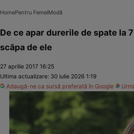
Home
Pentru Femei
Modă
De ce apar durerile de spate la 7
scăpa de ele
27 aprilie 2017 16:25
Ultima actualizare:
30 iulie 2026 1:19
Adaugă-ne ca sursă preferată în Google
Urmă