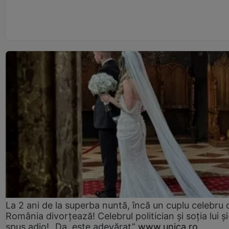
La 2 ani de la superba nuntă, încă un cuplu celebru 
România divorțează! Celebrul politician și soția lui ș
spus adio! „Da, este adevărat”
www.unica.ro