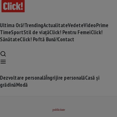
Ultima Oră!
Trending
Actualitate
Vedete
Video
Prime
Time
Sport
Stil de viață
Click! Pentru Femei
Click!
Sănătate
Click! Poftă Bună!
Contact
Dezvoltare personală
Îngrijire personală
Casă și
grădină
Modă