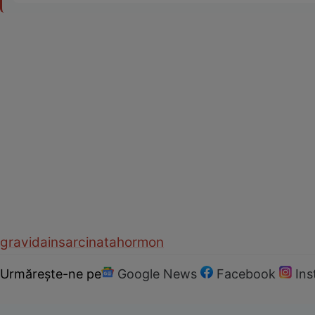
gravida
insarcinata
hormon
Urmărește-ne pe
Google News
Facebook
In