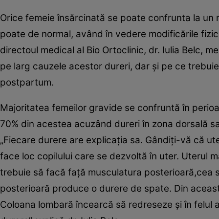
Orice femeie însărcinată se poate confrunta la un 
poate de normal, având în vedere modificările fizi
directoul medical al Bio Ortoclinic, dr. Iulia Belc, m
pe larg cauzele acestor dureri, dar şi pe ce trebuie 
postpartum.
Majoritatea femeilor gravide se confruntă în perio
70% din acestea acuzând dureri în zona dorsală sau 
„Fiecare durere are explicaţia sa. Gândiţi-vă că ut
face loc copilului care se dezvoltă în uter. Uterul
trebuie să facă faţă musculatura posterioară,cea s
posterioară produce o durere de spate. Din aceast
Coloana lombară încearcă să redreseze şi în felul 