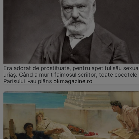
Era adorat de prostituate, pentru apetitul său sexua
uriaș. Când a murit faimosul scriitor, toate cocotele
Parisului l-au plâns
okmagazine.ro