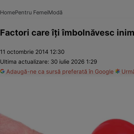
Home
Pentru Femei
Modă
Factori care îţi îmbolnăvesc ini
11 octombrie 2014 12:30
Ultima actualizare:
30 iulie 2026 1:29
Adaugă-ne ca sursă preferată în Google
Urmă