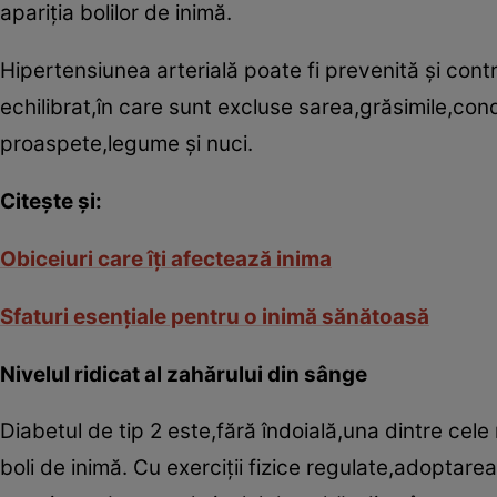
apariţia bolilor de inimă.
Hipertensiunea arterială poate fi prevenită şi cont
echilibrat,în care sunt excluse sarea,grăsimile,con
proaspete,legume şi nuci.
Citeşte şi:
Obiceiuri care îţi afectează inima
Sfaturi esenţiale pentru o inimă sănătoasă
Nivelul ridicat al zahărului din sânge
Diabetul de tip 2 este,fără îndoială,una dintre cel
boli de inimă. Cu exerciţii fizice regulate,adoptare