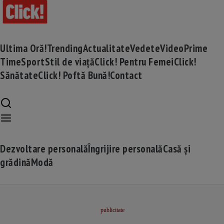
Ultima Oră!
Trending
Actualitate
Vedete
Video
Prime
Time
Sport
Stil de viață
Click! Pentru Femei
Click!
Sănătate
Click! Poftă Bună!
Contact
Dezvoltare personală
Îngrijire personală
Casă și
grădină
Modă