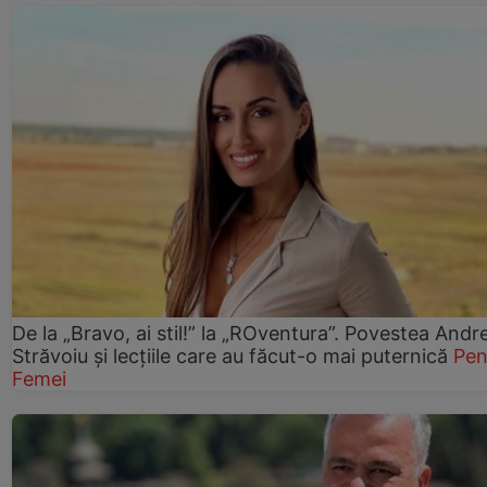
De la „Bravo, ai stil!” la „ROventura”. Povestea Andr
Străvoiu și lecțiile care au făcut-o mai puternică
Pen
Femei