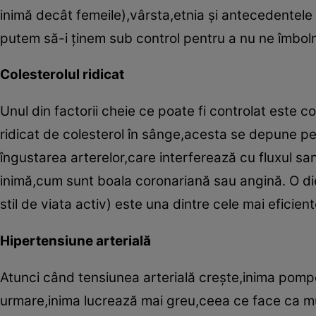
inimă decât femeile),vârsta,etnia şi antecedentele f
putem să-i ţinem sub control pentru a nu ne îmboln
Colesterolul ridicat
Unul din factorii cheie ce poate fi controlat este co
ridicat de colesterol în sânge,acesta se depune pe 
îngustarea arterelor,care interferează cu fluxul sa
inimă,cum sunt boala coronariană sau angină. O die
stil de viata activ) este una dintre cele mai eficien
Hipertensiune arterială
Atunci când tensiunea arterială creşte,inima pomp
urmare,inima lucrează mai greu,ceea ce face ca muşc