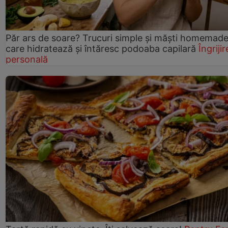
Păr ars de soare? Trucuri simple și măști homemad
care hidratează și întăresc podoaba capilară
Îngrijir
personală