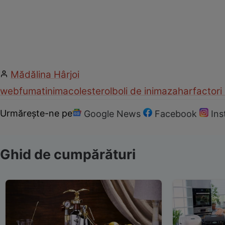
Mădălina Hârjoi
web
fumat
inima
colesterol
boli de inima
zahar
factori
Urmărește-ne pe
Google News
Facebook
In
Ghid de cumpărături