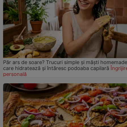
Păr ars de soare? Trucuri simple și măști homemad
care hidratează și întăresc podoaba capilară
Îngrijir
personală