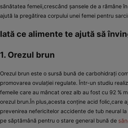
sănătatea femeii,crescând şansele de a rămâne îns
ajută la pregătirea corpului unei femei pentru sarc
Iată ce alimente te ajută să înving
1. Orezul brun
Orezul brun este o sursă bună de carbohidraţi com
promovarea ovulaţiei regulate. Într-un studiu reali
femeile care au mâncat orez alb au fost cu 92 % mai
orezul brun.În plus,acesta conţine acid folic,care 
prevenirea nefericitelor accidente de tub neural la 
pe săptămână pentru o stare general bună de
săn