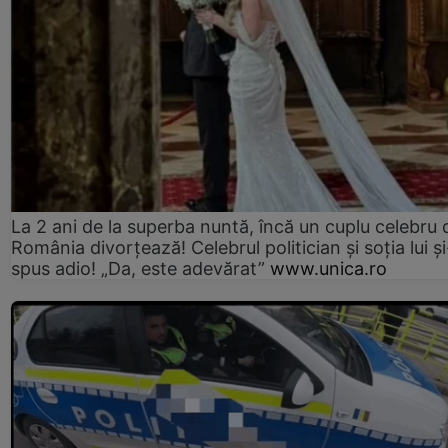
La 2 ani de la superba nuntă, încă un cuplu celebru 
România divorțează! Celebrul politician și soția lui ș
spus adio! „Da, este adevărat”
www.unica.ro