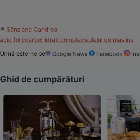
Sânziana Candrea
acid folic
carbohidrati complecsi
uleiul de masline
Urmărește-ne pe
Google News
Facebook
In
Ghid de cumpărături