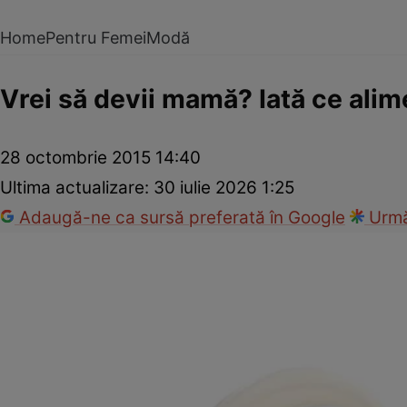
Home
Pentru Femei
Modă
Vrei să devii mamă? Iată ce alimen
28 octombrie 2015 14:40
Ultima actualizare:
30 iulie 2026 1:25
Adaugă-ne ca sursă preferată în Google
Urmă