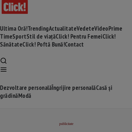
Ultima Oră!
Trending
Actualitate
Vedete
Video
Prime
Time
Sport
Stil de viață
Click! Pentru Femei
Click!
Sănătate
Click! Poftă Bună!
Contact
Dezvoltare personală
Îngrijire personală
Casă și
grădină
Modă