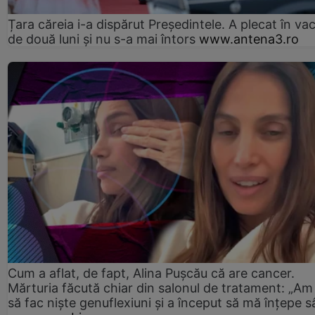
Țara căreia i-a dispărut Președintele. A plecat în va
de două luni și nu s-a mai întors
www.antena3.ro
Cum a aflat, de fapt, Alina Pușcău că are cancer.
Mărturia făcută chiar din salonul de tratament: „Am
să fac niște genuflexiuni și a început să mă înțepe s