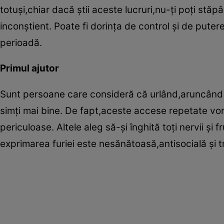
totuşi,chiar dacă ştii aceste lucruri,nu-ţi poţi stăp
inconştient. Poate fi dorinţa de control şi de put
perioadă.
Primul ajutor
Sunt persoane care consideră că urlând,aruncând c
simţi mai bine. De fapt,aceste accese repetate vor d
periculoase. Altele aleg să-şi înghită toţi nervii ş
exprimarea furiei este nesănătoasă,antisocială şi t