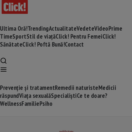
Ultima Oră!
Trending
Actualitate
Vedete
Video
Prime
Time
Sport
Stil de viață
Click! Pentru Femei
Click!
Sănătate
Click! Poftă Bună!
Contact
Prevenție și tratament
Remedii naturiste
Medicii
răspund
Viața sexuală
Specialiști
Ce te doare?
Wellness
Familie
Psiho