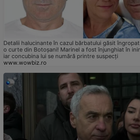
Detalii halucinante în cazul bărbatului găsit îngropat
o curte din Botoșani! Marinel a fost înjunghiat în ini
iar concubina lui se numără printre suspecți
www.wowbiz.ro