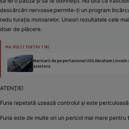
să iei o pauză şi să te odihneşti. Nu uita că irasci
descărcări nervoase;permite-ţi un program încărcat
redu turaţia motoarelor. Uneori rezultatele cele ma
doar de plăcere.
MAI MULTE PENTRU TINE
Marinarii de pe portavionul USS Abraham Lincoln su
acestora
ATENŢIE!
Furia repetată uzează controlul şi este periculoasă 
Furia este de multe ori un pericol mai mare pentru 