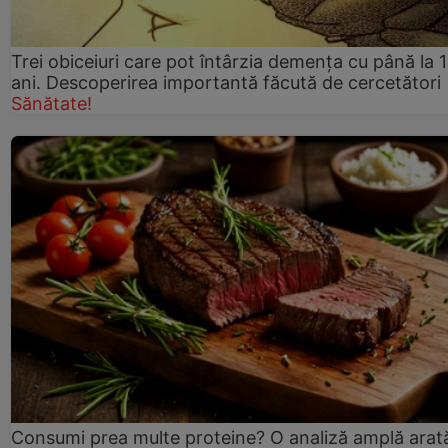
Trei obiceiuri care pot întârzia demența cu până la 
ani. Descoperirea importantă făcută de cercetători
Sănătate!
Consumi prea multe proteine? O analiză amplă arat