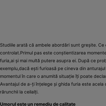
Studiile arată că ambele abordări sunt greşite. Ce
controlat.Primul pas este conştientizarea momentel
furia,ai şi mai multă putere asupra ei. După ce pro
exemplu,dacă eşti furioasă pe cineva din anturajul
momentul în care o anumită situaţie îţi poate decla
Avantajul de a-ţi înţelege şi ghida furia este acela c
rărunchii la ceilalţi.
Umorul este un remediu de calitate