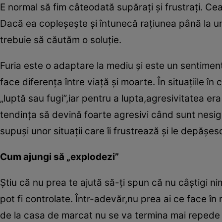
E normal să fim câteodată supăraţi şi frustraţi. C
Dacă ea copleşeşte şi întunecă raţiunea până la un n
trebuie să căutăm o soluţie.
Furia este o adaptare la mediu şi este un sentiment 
face diferenţa între viaţă şi moarte. În situaţiile î
„luptă sau fugi”,iar pentru a lupta,agresivitatea e
tendinţa să devină foarte agresivi când sunt nesigu
supuşi unor situaţii care îi frustrează şi le depăşes
Cum ajungi să „explodezi”
Ştiu că nu prea te ajută să-ţi spun că nu câştigi ni
pot fi controlate. Într-adevăr,nu prea ai ce face î
de la casa de marcat nu se va termina mai repede da