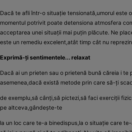
Dacă te afli într-o situaţie tensionată,umorul este 
momentul potrivit poate detensiona atmosfera compl
acceptarea unei situaţii mai puţin plăcute. Ne pl
este un remediu excelent,atât timp cât nu reprezin
Exprimă-ţi sentimentele... relaxat
Dacă ai un prieten sau o prietenă bună căreia i te 
asemenea,dacă există metode prin care să-ţi scadă
de exemplu,să cânţi,să pictezi,să faci exerciţii fiz
pe altceva,gândeşte-te
la un loc care te-a binedispus,la o situaţie care t