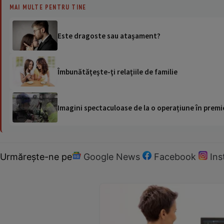
MAI MULTE PENTRU TINE
Este dragoste sau ataşament?
Îmbunătăţeşte-ţi relaţiile de familie
Imagini spectaculoase de la o operațiune în premie
Urmărește-ne pe
Google News
Facebook
In