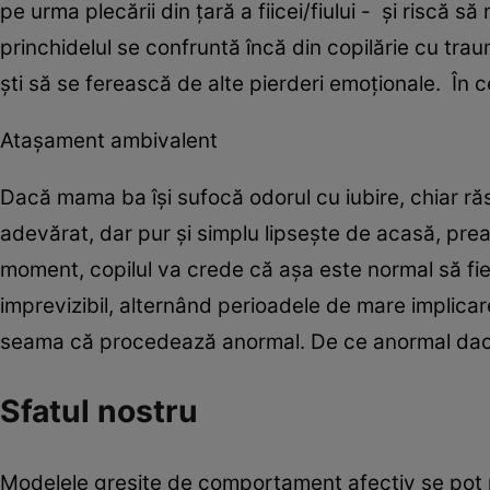
pe urma plecării din ţară a fiicei/fiului - şi riscă s
princhidelul se confruntă încă din copilărie cu traum
şti să se ferească de alte pierderi emoţionale. În c
Ataşament ambivalent
Dacă mama ba îşi sufocă odorul cu iubire, chiar răs
adevărat, dar pur şi simplu lipseşte de acasă, prea mu
moment, copilul va crede că aşa este normal să fie
imprevizibil, alternând perioadele de mare implicar
seama că procedează anormal. De ce anormal dacă 
Sfatul nostru
Modelele greşite de comportament afectiv se pot 