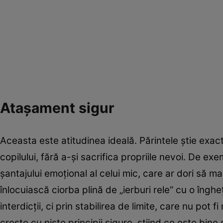
Ataşament sigur
Aceasta este atitudinea ideală. Părintele ştie exa
copilului, fără a-şi sacrifica propriile nevoi. De e
şantajului emoţional al celui mic, care ar dori să ma
înlocuiască ciorba plină de „ierburi rele“ cu o îng
interdicţii, ci prin stabilirea de limite, care nu pot
creşte cu nişte principii sigure, ştiind ce este bin