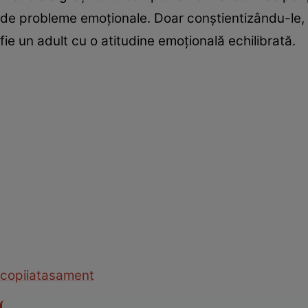
de probleme emoţionale. Doar conştientizându-le, poţi
fie un adult cu o atitudine emoţională echilibrată.
copii
atasament