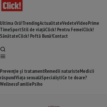
Ultima Oră!
Trending
Actualitate
Vedete
Video
Prime
Time
Sport
Stil de viață
Click! Pentru Femei
Click!
Sănătate
Click! Poftă Bună!
Contact
Prevenție și tratament
Remedii naturiste
Medicii
răspund
Viața sexuală
Specialiști
Ce te doare?
Wellness
Familie
Psiho