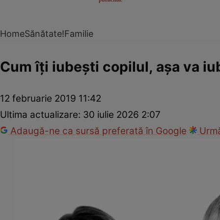
Home
Sănătate!
Familie
Cum îţi iubeşti copilul, aşa va iub
12 februarie 2019 11:42
Ultima actualizare:
30 iulie 2026 2:07
Adaugă-ne ca sursă preferată în Google
Urmă