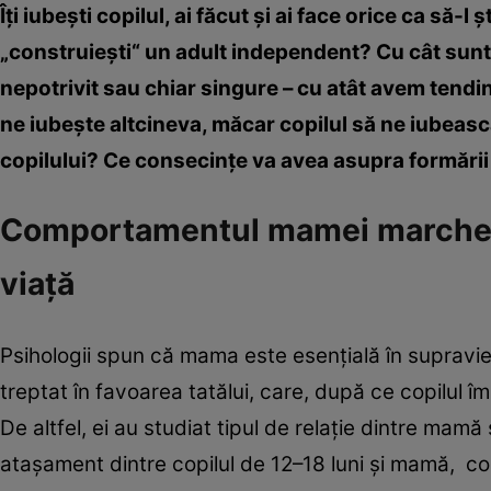
Îţi iubeşti copilul, ai făcut şi ai face orice ca să-l
„construieşti“ un adult independent? Cu cât sunte
nepotrivit sau chiar singure – cu atât avem tendi
ne iubeşte altcineva, măcar copilul să ne iubească
copilului? Ce consecinţe va avea asupra formării 
Comportamentul mamei marchează
viaţă
Psihologii spun că mama este esenţială în supravieţ
treptat în favoarea tatălui, care, după ce copilul î
De altfel, ei au studiat tipul de relaţie dintre mam
ataşament dintre copilul de 12–18 luni şi mamă, con