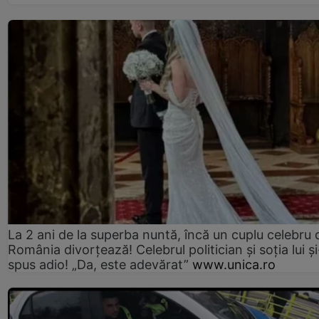
La 2 ani de la superba nuntă, încă un cuplu celebru 
România divorțează! Celebrul politician și soția lui ș
spus adio! „Da, este adevărat”
www.unica.ro