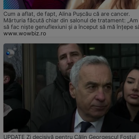
Cum a aflat, de fapt, Alina Pușcău că are cancer.
Mărturia făcută chiar din salonul de tratament: „Am
să fac niște genuflexiuni și a început să mă înțepe s
www.wowbiz.ro
UPDATE Zi decisivă pentru Călin Georgescu! Fostul