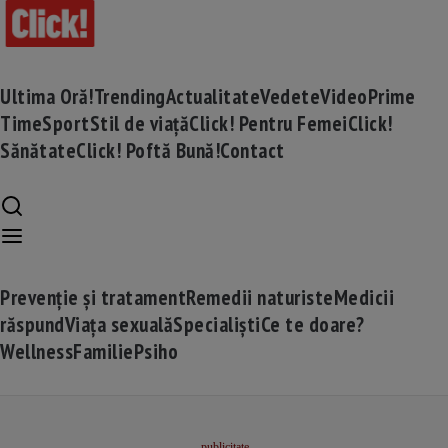
Ultima Oră!
Trending
Actualitate
Vedete
Video
Prime
Time
Sport
Stil de viață
Click! Pentru Femei
Click!
Sănătate
Click! Poftă Bună!
Contact
Prevenție și tratament
Remedii naturiste
Medicii
răspund
Viața sexuală
Specialiști
Ce te doare?
Wellness
Familie
Psiho