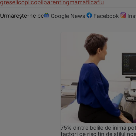
greseli
copil
copii
parenting
mama
fiica
fiu
Urmărește-ne pe
Google News
Facebook
In
75% dintre bolile de inimă pot
factori de risc țin de stilul no