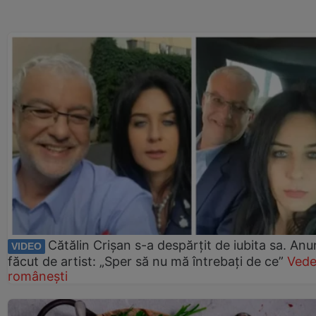
Cătălin Crișan s-a despărțit de iubita sa. Anu
VIDEO
făcut de artist: „Sper să nu mă întrebați de ce”
Vede
românești