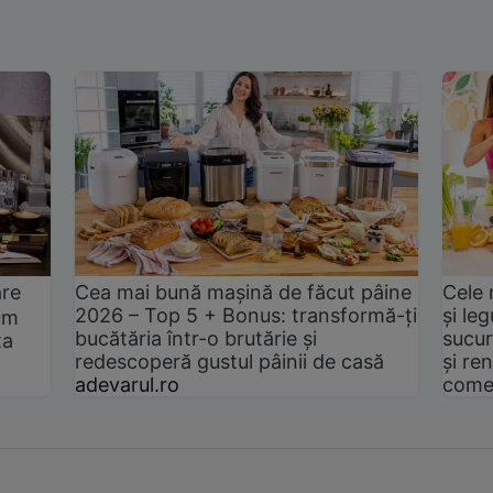
are
Cea mai bună mașină de făcut pâine
Cele 
2026 – Top 5 + Bonus: transformă-ți
și le
um
bucătăria într-o brutărie și
sucur
ta
redescoperă gustul pâinii de casă
și ren
adevarul.ro
come