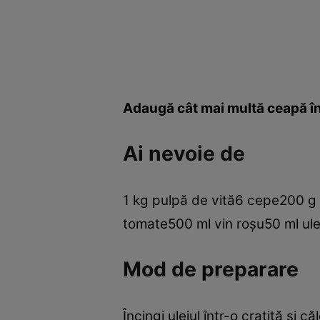
Adaugă cât mai multă ceapă în 
Ai nevoie de
1 kg pulpă de vită6 cepe200 g c
tomate500 ml vin roşu50 ml ul
Mod de preparare
Încingi uleiul într-o cratiţă şi