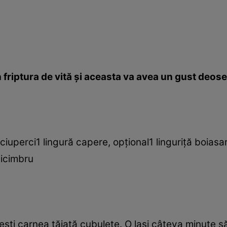
friptura de vită şi aceasta va avea un gust deose
iuperci1 lingură capere, opţional1 linguriţă boiasa
eicimbru
 căleşti carnea tăiată cubuleţe. O laşi câteva minut