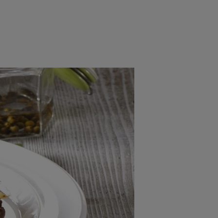
rincipal
Mese festive
Deserturi
Rețete