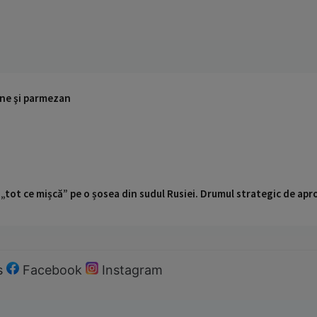
ane şi parmezan
 „tot ce mișcă” pe o șosea din sudul Rusiei. Drumul strategic de ap
s
Facebook
Instagram