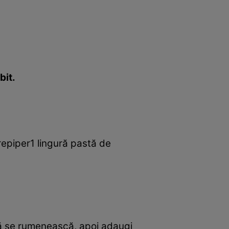
bit.
repiper1 lingură pastă de
e să se rumenească, apoi adaugi