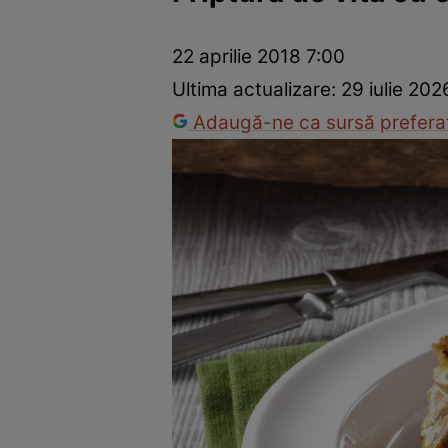
Ponturi în bucătărie
Mâncăruri rapide
Rețete cu legume
22 aprilie 2018 7:00
Ultima actualizare:
29 iulie 202
Adaugă-ne ca sursă preferat