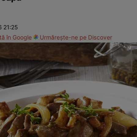
Gătește sănătos
Rețete cu carne
Rețete de regim
Felul p
6 21:25
ă în Google
Urmărește-ne pe Discover