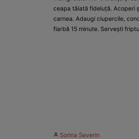
ceapa tăiată fideluţă. Acoperi ş
carnea. Adaugi ciupercile, cond
fiarbă 15 minute. Serveşti frip
Sorina Severin