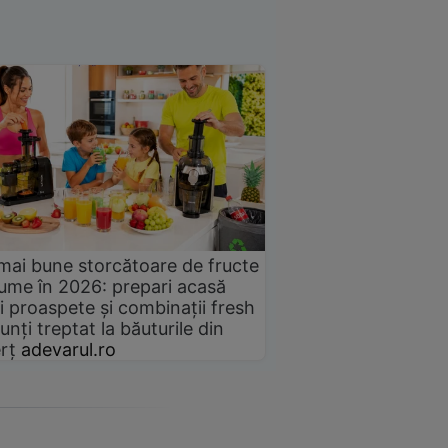
mai bune storcătoare de fructe
gume în 2026: prepari acasă
i proaspete și combinații fresh
unți treptat la băuturile din
rț
adevarul.ro