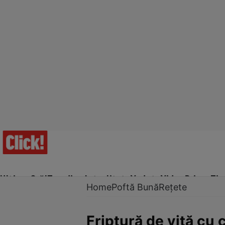
Ultima Oră!
Trending
Actualitate
Vedete
Video
Prime Ti
Home
Poftă Bună
Rețete
Friptură de vită cu