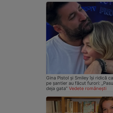
Gina Pistol și Smiley își ridică c
pe șantier au făcut furori: „Pas
deja gata”
Vedete românești