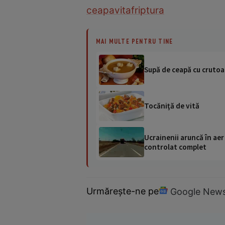
ceapa
vita
friptura
MAI MULTE PENTRU TINE
Supă de ceapă cu cruto
Tocăniţă de vită
Ucrainenii aruncă în aer
controlat complet
Urmărește-ne pe
Google New