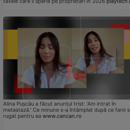
taxele care îi sperie pe proprietari în 2026
playtech.
Alina Pușcău a făcut anunțul trist: 'Am intrat în
metastază.' Ce minune s-a întâmplat după ce fanii 
rugat pentru ea
www.cancan.ro