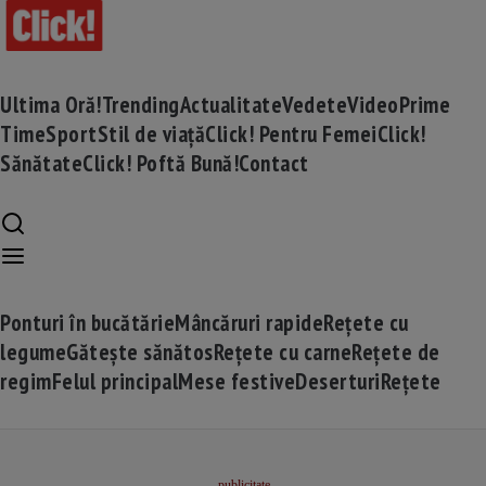
Ultima Oră!
Trending
Actualitate
Vedete
Video
Prime
Time
Sport
Stil de viață
Click! Pentru Femei
Click!
Sănătate
Click! Poftă Bună!
Contact
Ponturi în bucătărie
Mâncăruri rapide
Rețete cu
legume
Gătește sănătos
Rețete cu carne
Rețete de
regim
Felul principal
Mese festive
Deserturi
Rețete