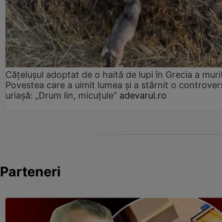
Cățelușul adoptat de o haită de lupi în Grecia a muri
Povestea care a uimit lumea și a stârnit o controver
uriașă: „Drum lin, micuțule”
adevarul.ro
Parteneri