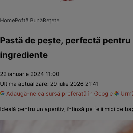
Home
Poftă Bună
Rețete
Pastă de pește, perfectă pentru 
ingrediente
22 ianuarie 2024 11:00
Ultima actualizare:
29 iulie 2026 21:41
Adaugă-ne ca sursă preferată în Google
Urmă
Ideală pentru un aperitiv, întinsă pe felii mici de