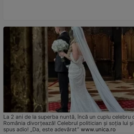
La 2 ani de la superba nuntă, încă un cuplu celebru 
România divorțează! Celebrul politician și soția lui ș
spus adio! „Da, este adevărat”
www.unica.ro