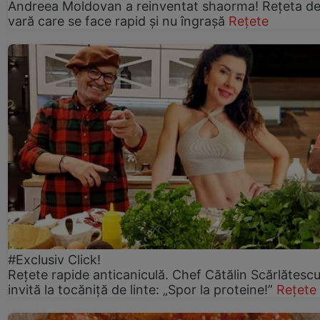
Andreea Moldovan a reinventat shaorma! Rețeta d
vară care se face rapid și nu îngrașă
Rețete
#Exclusiv Click!
Rețete rapide anticaniculă. Chef Cătălin Scărlătesc
invită la tocăniță de linte: „Spor la proteine!”
Rețete