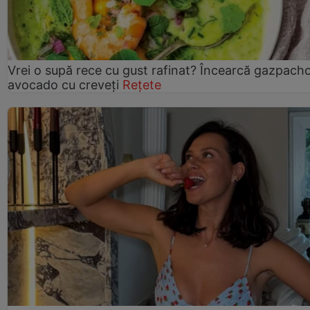
Vrei o supă rece cu gust rafinat? Încearcă gazpach
avocado cu creveți
Rețete