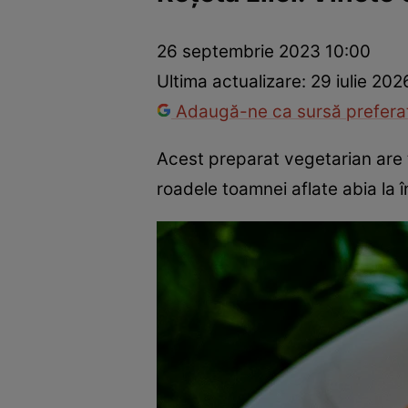
Ponturi în bucătărie
Mâncăruri rapide
Rețete cu legume
26 septembrie 2023 10:00
Ultima actualizare:
29 iulie 202
Adaugă-ne ca sursă preferat
Acest preparat vegetarian are to
roadele toamnei aflate abia la 