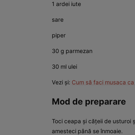
1 ardei iute
sare
piper
30 g parmezan
30 ml ulei
Vezi și:
Cum să faci musaca ca 
Mod de preparare
Toci ceapa și cățeii de usturoi 
amesteci până se înmoaie.