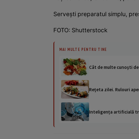
Servești preparatul simplu, pr
FOTO: Shutterstock
MAI MULTE PENTRU TINE
Cât de multe cunoşti des
Reţeta zilei. Rulouri ape
Inteligența artificială