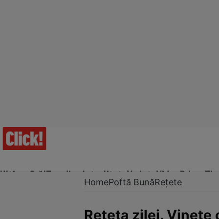
Ultima Oră!
Trending
Actualitate
Vedete
Video
Prime Ti
Home
Poftă Bună
Rețete
Reţeta zilei. Vinete