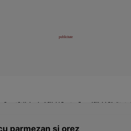
me
Sport
Stil de viață
Click! Pentru Femei
Click! Sănătate
 cu parmezan şi orez