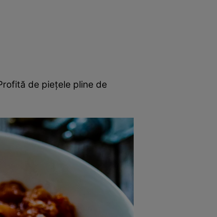
rincipal
Mese festive
Deserturi
Rețete
rofită de pieţele pline de