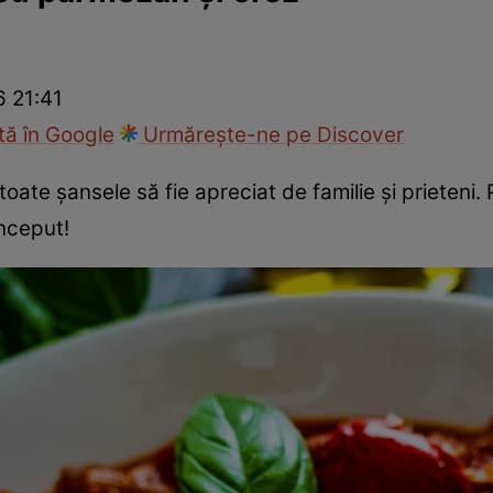
Gătește sănătos
Rețete cu carne
Rețete de regim
Felul p
6 21:41
ă în Google
Urmărește-ne pe Discover
ate şansele să fie apreciat de familie și prieteni. P
început!