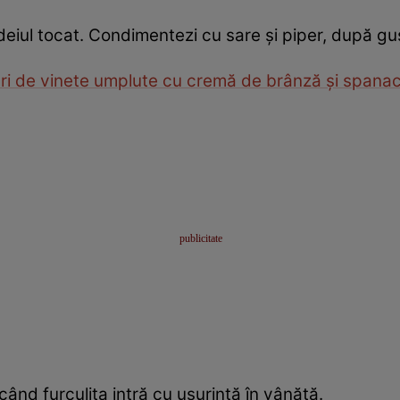
rdeiul tocat. Condimentezi cu sare și piper, după gu
ri de vinete umplute cu cremă de brânză şi spana
 când furculița intră cu ușurință în vânătă.