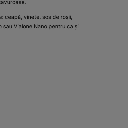
 savuroase.
 ceapă, vinete, sos de roşii,
io sau Vialone Nano pentru ca şi