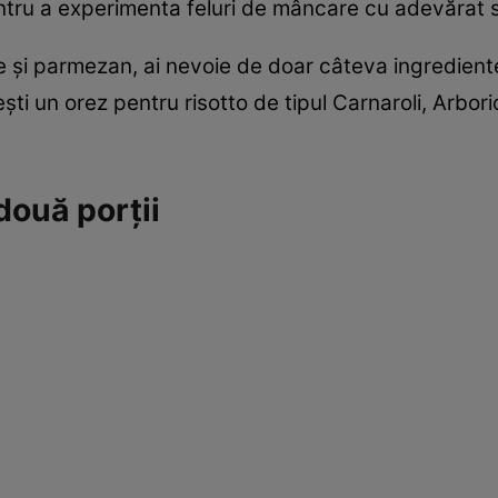
pentru a experimenta feluri de mâncare cu adevărat
 și parmezan, ai nevoie de doar câteva ingrediente:
şti un orez pentru risotto de tipul Carnaroli, Arbor
două porţii