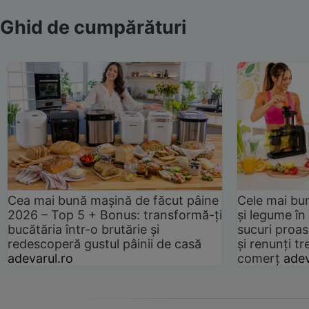
Ghid de cumpărături
Cea mai bună mașină de făcut pâine
Cele mai bu
2026 – Top 5 + Bonus: transformă-ți
și legume în
bucătăria într-o brutărie și
sucuri proas
redescoperă gustul pâinii de casă
și renunți tr
adevarul.ro
comerț
adev