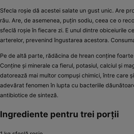
Sfecla roşie dă acestei salate un gust unic. Are pro
rău. Are, de asemenea, puţin sodiu, ceea ce o re
sfeclă roşie în fiecare zi. E unul dintre obiceiuril
arterelor, prevenind îngustarea acestora. Consumat
Pe de altă parte, rădăcina de hrean conţine foarte m
Conţine şi minerale ca fierul, potasiul, calciul şi ma
datorează mai multor compuşi chimici, între care şi
adevărat fenomen în lupta cu bacteriile dăunătoare,
antibiotice de sinteză.
Ingrediente pentru trei porţii
1 kg sfeclă roșie