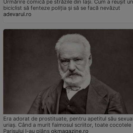
Urmărire comică pe străzile din Iași. Cum a reușit u
biciclist să fenteze poliția și să se facă nevăzut
adevarul.ro
Era adorat de prostituate, pentru apetitul său sexua
uriaș. Când a murit faimosul scriitor, toate cocotele
Parisului l-au plâns
okmagazine.ro