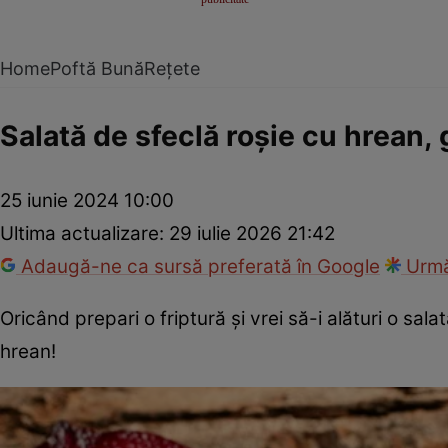
Home
Poftă Bună
Rețete
Salată de sfeclă roșie cu hrean, 
25 iunie 2024 10:00
Ultima actualizare:
29 iulie 2026 21:42
Adaugă-ne ca sursă preferată în Google
Urmă
Oricând prepari o friptură şi vrei să-i alături o sala
hrean!