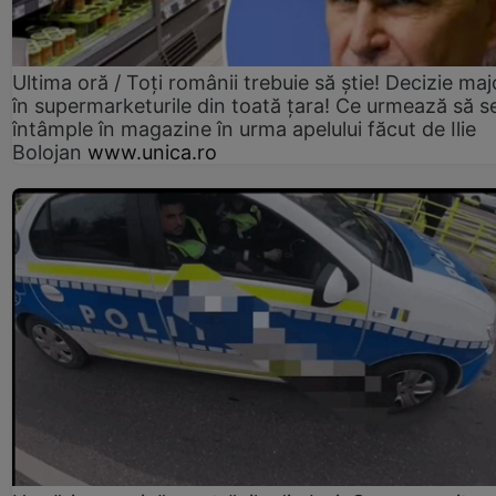
Ultima oră / Toți românii trebuie să știe! Decizie maj
în supermarketurile din toată țara! Ce urmează să s
întâmple în magazine în urma apelului făcut de Ilie
Bolojan
www.unica.ro