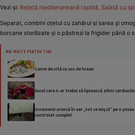
Vezi şi:
Reţetă mediteraneană rapidă. Salată cu sp
Separat, combini oțetul cu zahărul și sarea și omoge
borcane sterilizate și o păstrezi la frigider până o s
MAI MULTE PENTRU TINE
Carne de vită cu sos de hrean
Sucul care n-ar trebui să lipsească zilnic cardiacilo
Ucrainenii aruncă în aer „tot ce mișcă” pe o șose
controlat complet