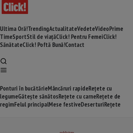
Ultima Oră!
Trending
Actualitate
Vedete
Video
Prime
Time
Sport
Stil de viață
Click! Pentru Femei
Click!
Sănătate
Click! Poftă Bună!
Contact
Ponturi în bucătărie
Mâncăruri rapide
Rețete cu
legume
Gătește sănătos
Rețete cu carne
Rețete de
regim
Felul principal
Mese festive
Deserturi
Rețete