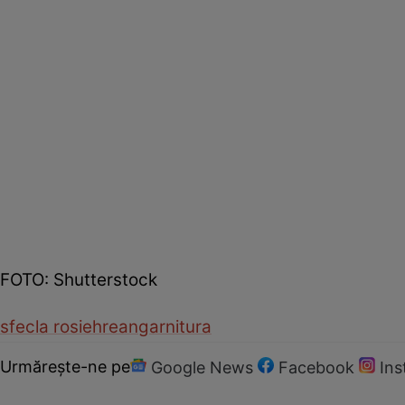
FOTO: Shutterstock
sfecla rosie
hrean
garnitura
Urmărește-ne pe
Google News
Facebook
In