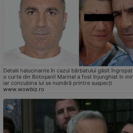
Detalii halucinante în cazul bărbatului găsit îngropat
o curte din Botoșani! Marinel a fost înjunghiat în ini
iar concubina lui se numără printre suspecți
www.wowbiz.ro