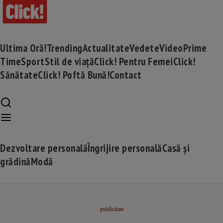
Ultima Oră!
Trending
Actualitate
Vedete
Video
Prime
Time
Sport
Stil de viață
Click! Pentru Femei
Click!
Sănătate
Click! Poftă Bună!
Contact
Dezvoltare personală
Îngrijire personală
Casă și
grădină
Modă