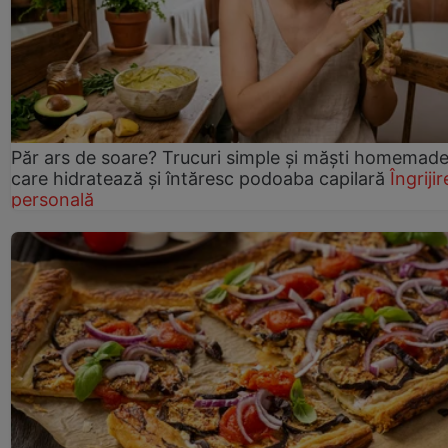
Păr ars de soare? Trucuri simple și măști homemad
care hidratează și întăresc podoaba capilară
Îngrijir
personală