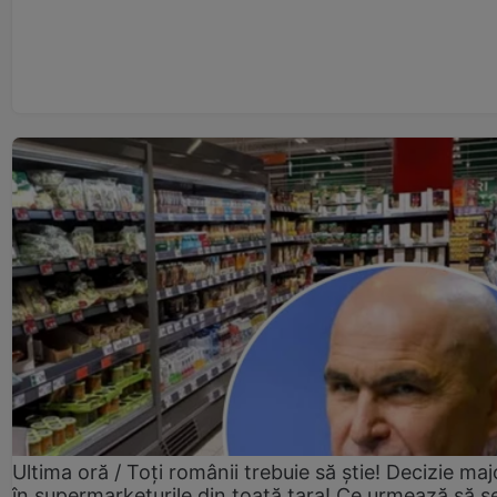
Ultima oră / Toți românii trebuie să știe! Decizie maj
în supermarketurile din toată țara! Ce urmează să s