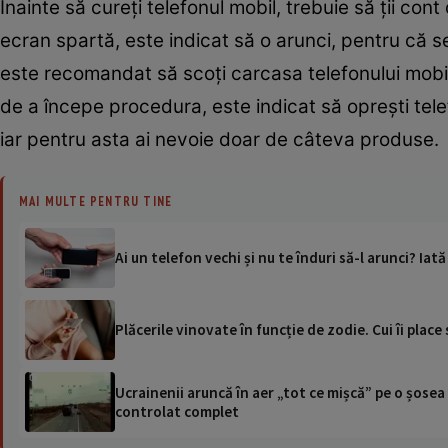
Înainte să cureți telefonul mobil, trebuie să ții c
ecran spartă, este indicat să o arunci, pentru că s
este recomandat să scoți carcasa telefonului mobil, 
de a începe procedura, este indicat să oprești telef
iar pentru asta ai nevoie doar de câteva produse.
MAI MULTE PENTRU TINE
Ai un telefon vechi și nu te înduri să-l arunci? Iată 
Plăcerile vinovate în funcție de zodie. Cui îi pla
Ucrainenii aruncă în aer „tot ce mișcă” pe o șose
controlat complet