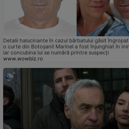
Detalii halucinante în cazul bărbatului găsit îngropat
o curte din Botoșani! Marinel a fost înjunghiat în ini
iar concubina lui se numără printre suspecți
www.wowbiz.ro