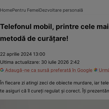
Home
Pentru Femei
Dezvoltare personală
Telefonul mobil, printre cele mai
metodă de curățare!
22 aprilie 2024 13:00
Ultima actualizare:
30 iulie 2026 2:42
Adaugă-ne ca sursă preferată în Google
Urmă
În fiecare zi atingi zeci de obiecte murdare, iar tel
te asiguri că îl cureți regulat și corect. Îți preze