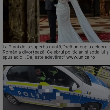
La 2 ani de la superba nuntă, încă un cuplu celebru 
România divorțează! Celebrul politician și soția lui ș
spus adio! „Da, este adevărat”
www.unica.ro