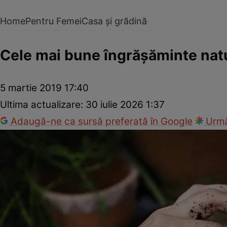
Home
Pentru Femei
Casa și grădină
Cele mai bune îngrăşăminte natur
5 martie 2019 17:40
Ultima actualizare:
30 iulie 2026 1:37
Adaugă-ne ca sursă preferată în Google
Urmă