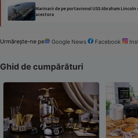
Marinarii de pe portavionul USS Abraham Lincoln su
acestora
Urmărește-ne pe
Google News
Facebook
In
Ghid de cumpărături